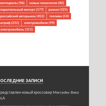
мотоциклы
(96)
новые технологии
(82)
параллельный импорт
(177)
разное
(125)
российский авторынок
(452)
топливо
(50)
штраф
(232)
электромобили
(99)
электромобиль
(151)
ПОСЛЕДНИЕ ЗАПИСИ
редставлен новый кроссовер Mercedes-Benz
GLA