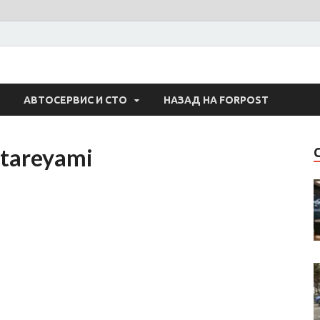
 Авто
АВТОСЕРВИС И СТО
НАЗАД НА FORPOST
atareyami