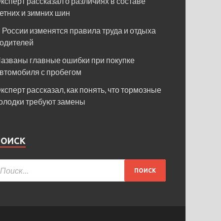
ксперт рассказал о различиях в составе
етних и зимних шин
 России изменятся правила труда и отдыха
одителей
азваны главные ошибки при покупке
втомобиля с пробегом
ксперт рассказал, как понять, что тормозные
олодки требуют замены
ПОИСК