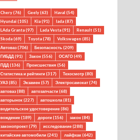
Chery
(76)
Geely
(63)
Haval
(54)
Hyundai
(105)
Kia
(91)
lada
(87)
LAda Granta
(97)
Lada Vesta
(91)
Renault
(51)
Skoda
(69)
Toyota
(78)
Volkswagen
(85)
Автоваз
(706)
Безопасность
(209)
ГИБДД
(91)
Закон
(556)
ОСАГО
(49)
ПДД
(136)
Происшествия
(56)
Статистика и рейтинги
(317)
Техосмотр
(80)
УАЗ
(85)
Экзамен
(57)
Электросамокат
(74)
автоваз
(88)
автозапчасти
(68)
авторынок
(227)
автошкола
(81)
водительское удостоверение
(86)
вождение
(189)
дороги
(156)
закон
(84)
законопроект
(79)
исследование
(288)
китайские автомобили
(241)
лайфхак
(642)