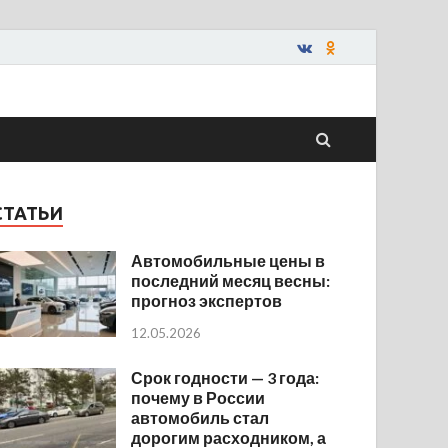
СТАТЬИ
Автомобильные цены в
последний месяц весны:
прогноз экспертов
12.05.2026
Срок годности — 3 года:
почему в России
автомобиль стал
дорогим расходником, а