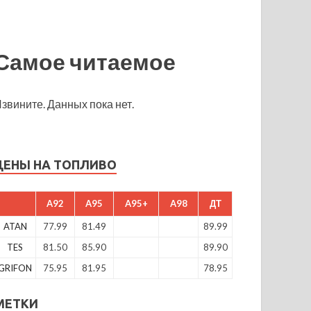
Самое читаемое
звините. Данных пока нет.
ЦЕНЫ НА ТОПЛИВО
A92
A95
A95+
A98
ДТ
ATAN
77.99
81.49
89.99
TES
81.50
85.90
89.90
GRIFON
75.95
81.95
78.95
МЕТКИ