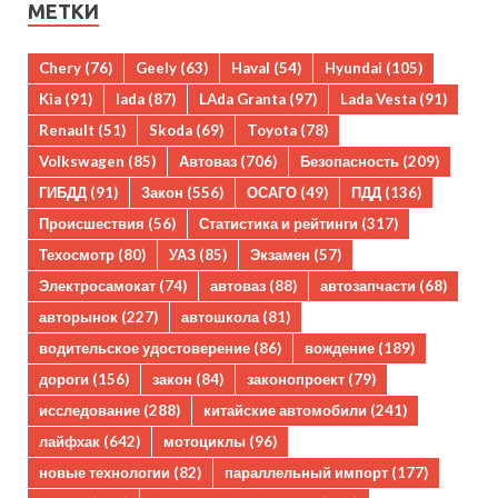
МЕТКИ
Chery
(76)
Geely
(63)
Haval
(54)
Hyundai
(105)
Kia
(91)
lada
(87)
LAda Granta
(97)
Lada Vesta
(91)
Renault
(51)
Skoda
(69)
Toyota
(78)
Volkswagen
(85)
Автоваз
(706)
Безопасность
(209)
ГИБДД
(91)
Закон
(556)
ОСАГО
(49)
ПДД
(136)
Происшествия
(56)
Статистика и рейтинги
(317)
Техосмотр
(80)
УАЗ
(85)
Экзамен
(57)
Электросамокат
(74)
автоваз
(88)
автозапчасти
(68)
авторынок
(227)
автошкола
(81)
водительское удостоверение
(86)
вождение
(189)
дороги
(156)
закон
(84)
законопроект
(79)
исследование
(288)
китайские автомобили
(241)
лайфхак
(642)
мотоциклы
(96)
новые технологии
(82)
параллельный импорт
(177)