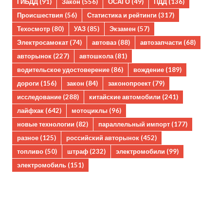
ГИБДД
(91)
Закон
(556)
ОСАГО
(49)
ПДД
(136)
Происшествия
(56)
Статистика и рейтинги
(317)
Техосмотр
(80)
УАЗ
(85)
Экзамен
(57)
Электросамокат
(74)
автоваз
(88)
автозапчасти
(68)
авторынок
(227)
автошкола
(81)
водительское удостоверение
(86)
вождение
(189)
дороги
(156)
закон
(84)
законопроект
(79)
исследование
(288)
китайские автомобили
(241)
лайфхак
(642)
мотоциклы
(96)
новые технологии
(82)
параллельный импорт
(177)
разное
(125)
российский авторынок
(452)
топливо
(50)
штраф
(232)
электромобили
(99)
электромобиль
(151)