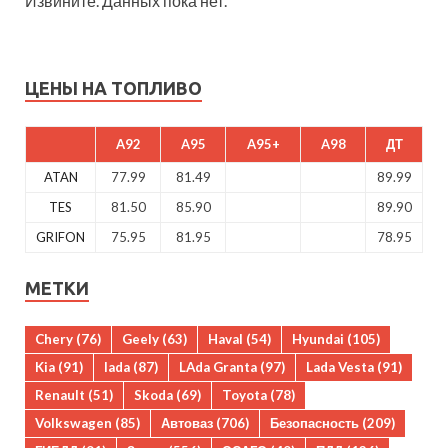
Извините. Данных пока нет.
ЦЕНЫ НА ТОПЛИВО
A92
A95
A95+
A98
ДТ
ATAN
77.99
81.49
89.99
TES
81.50
85.90
89.90
GRIFON
75.95
81.95
78.95
МЕТКИ
Chery
(76)
Geely
(63)
Haval
(54)
Hyundai
(105)
Kia
(91)
lada
(87)
LAda Granta
(97)
Lada Vesta
(91)
Renault
(51)
Skoda
(69)
Toyota
(78)
Volkswagen
(85)
Автоваз
(706)
Безопасность
(209)