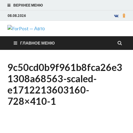
ВЕРХНЕЕ МЕНЮ
08.08.2026
ForPost —
ГЛАВНОЕ МЕНЮ
Авто
9c50cd0b9f961b8fca26e3
1308a68563-scaled-
e1712213603160-
728×410-1