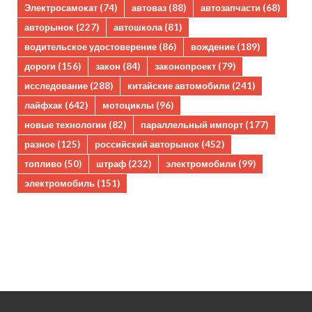
Электросамокат
(74)
автоваз
(88)
автозапчасти
(68)
авторынок
(227)
автошкола
(81)
водительское удостоверение
(86)
вождение
(189)
дороги
(156)
закон
(84)
законопроект
(79)
исследование
(288)
китайские автомобили
(241)
лайфхак
(642)
мотоциклы
(96)
новые технологии
(82)
параллельный импорт
(177)
разное
(125)
российский авторынок
(452)
топливо
(50)
штраф
(232)
электромобили
(99)
электромобиль
(151)