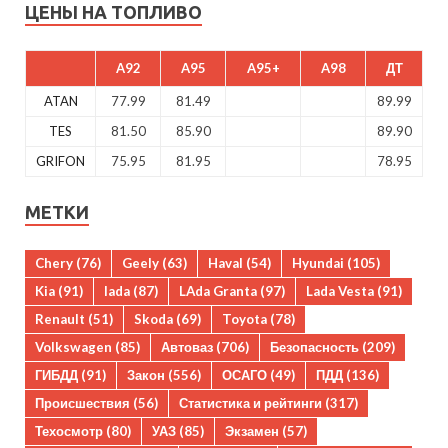
ЦЕНЫ НА ТОПЛИВО
A92
A95
A95+
A98
ДТ
ATAN
77.99
81.49
89.99
TES
81.50
85.90
89.90
GRIFON
75.95
81.95
78.95
МЕТКИ
Chery
(76)
Geely
(63)
Haval
(54)
Hyundai
(105)
Kia
(91)
lada
(87)
LAda Granta
(97)
Lada Vesta
(91)
Renault
(51)
Skoda
(69)
Toyota
(78)
Volkswagen
(85)
Автоваз
(706)
Безопасность
(209)
ГИБДД
(91)
Закон
(556)
ОСАГО
(49)
ПДД
(136)
Происшествия
(56)
Статистика и рейтинги
(317)
Техосмотр
(80)
УАЗ
(85)
Экзамен
(57)