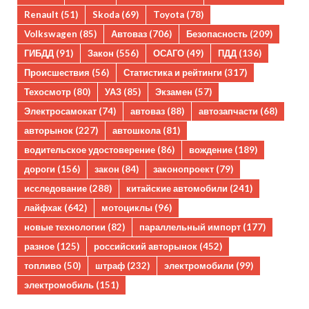
Renault
(51)
Skoda
(69)
Toyota
(78)
Volkswagen
(85)
Автоваз
(706)
Безопасность
(209)
ГИБДД
(91)
Закон
(556)
ОСАГО
(49)
ПДД
(136)
Происшествия
(56)
Статистика и рейтинги
(317)
Техосмотр
(80)
УАЗ
(85)
Экзамен
(57)
Электросамокат
(74)
автоваз
(88)
автозапчасти
(68)
авторынок
(227)
автошкола
(81)
водительское удостоверение
(86)
вождение
(189)
дороги
(156)
закон
(84)
законопроект
(79)
исследование
(288)
китайские автомобили
(241)
лайфхак
(642)
мотоциклы
(96)
новые технологии
(82)
параллельный импорт
(177)
разное
(125)
российский авторынок
(452)
топливо
(50)
штраф
(232)
электромобили
(99)
электромобиль
(151)