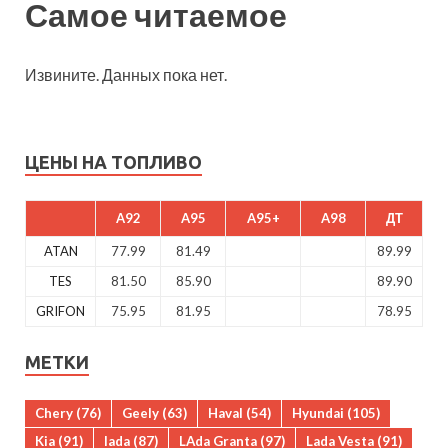
Самое читаемое
Извините. Данных пока нет.
ЦЕНЫ НА ТОПЛИВО
A92
A95
A95+
A98
ДТ
ATAN
77.99
81.49
89.99
TES
81.50
85.90
89.90
GRIFON
75.95
81.95
78.95
МЕТКИ
Chery
(76)
Geely
(63)
Haval
(54)
Hyundai
(105)
Kia
(91)
lada
(87)
LAda Granta
(97)
Lada Vesta
(91)