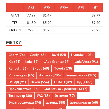
A92
A95
A95+
A98
ДТ
ATAN
77.99
81.49
89.99
TES
81.50
85.90
89.90
GRIFON
75.95
81.95
78.95
МЕТКИ
Chery
(76)
Geely
(63)
Haval
(54)
Hyundai
(105)
Kia
(91)
lada
(87)
LAda Granta
(97)
Lada Vesta
(91)
Renault
(51)
Skoda
(69)
Toyota
(78)
Volkswagen
(85)
Автоваз
(706)
Безопасность
(209)
ГИБДД
(91)
Закон
(556)
ОСАГО
(49)
ПДД
(136)
Происшествия
(56)
Статистика и рейтинги
(317)
Техосмотр
(80)
УАЗ
(85)
Экзамен
(57)
Электросамокат
(74)
автоваз
(88)
автозапчасти
(68)