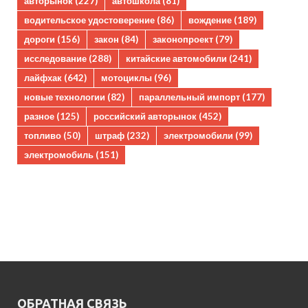
авторынок
(227)
автошкола
(81)
водительское удостоверение
(86)
вождение
(189)
дороги
(156)
закон
(84)
законопроект
(79)
исследование
(288)
китайские автомобили
(241)
лайфхак
(642)
мотоциклы
(96)
новые технологии
(82)
параллельный импорт
(177)
разное
(125)
российский авторынок
(452)
топливо
(50)
штраф
(232)
электромобили
(99)
электромобиль
(151)
ОБРАТНАЯ СВЯЗЬ