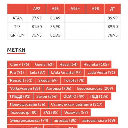
A92
A95
A95+
A98
ДТ
ATAN
77.99
81.49
89.99
TES
81.50
85.90
89.90
GRIFON
75.95
81.95
78.95
МЕТКИ
Chery
(76)
Geely
(63)
Haval
(54)
Hyundai
(105)
Kia
(91)
lada
(87)
LAda Granta
(97)
Lada Vesta
(91)
Renault
(51)
Skoda
(69)
Toyota
(78)
Volkswagen
(85)
Автоваз
(706)
Безопасность
(209)
ГИБДД
(91)
Закон
(556)
ОСАГО
(49)
ПДД
(136)
Происшествия
(56)
Статистика и рейтинги
(317)
Техосмотр
(80)
УАЗ
(85)
Экзамен
(57)
Электросамокат
(74)
автоваз
(88)
автозапчасти
(68)