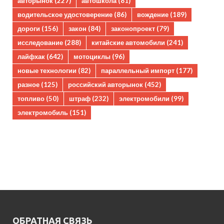
авторынок
(227)
автошкола
(81)
водительское удостоверение
(86)
вождение
(189)
дороги
(156)
закон
(84)
законопроект
(79)
исследование
(288)
китайские автомобили
(241)
лайфхак
(642)
мотоциклы
(96)
новые технологии
(82)
параллельный импорт
(177)
разное
(125)
российский авторынок
(452)
топливо
(50)
штраф
(232)
электромобили
(99)
электромобиль
(151)
ОБРАТНАЯ СВЯЗЬ