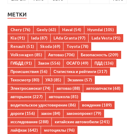
МЕТКИ
Chery
(76)
Geely
(63)
Haval
(54)
Hyundai
(105)
Kia
(91)
lada
(87)
LAda Granta
(97)
Lada Vesta
(91)
Renault
(51)
Skoda
(69)
Toyota
(78)
Volkswagen
(85)
Автоваз
(706)
Безопасность
(209)
ГИБДД
(91)
Закон
(556)
ОСАГО
(49)
ПДД
(136)
Происшествия
(56)
Статистика и рейтинги
(317)
Техосмотр
(80)
УАЗ
(85)
Экзамен
(57)
Электросамокат
(74)
автоваз
(88)
автозапчасти
(68)
авторынок
(227)
автошкола
(81)
водительское удостоверение
(86)
вождение
(189)
дороги
(156)
закон
(84)
законопроект
(79)
исследование
(288)
китайские автомобили
(241)
лайфхак
(642)
мотоциклы
(96)