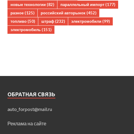
новые технологии
(82)
параллельный импорт
(177)
разное
(125)
российский авторынок
(452)
топливо
(50)
штраф
(232)
электромобили
(99)
электромобиль
(151)
ОБРАТНАЯ СВЯЗЬ
auto_forpost@mail.ru
Реклама на сайте