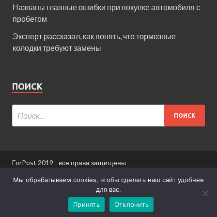
Названы главные ошибки при покупке автомобиля с
пробегом
Эксперт рассказал, как понять, что тормозные
колодки требуют замены
ПОИСК
ForPost 2019 - все права защищены
При использовании материалов сайта ссылка
Мы обрабатываем cookies, чтобы сделать наш сайт удобнее
обязательна.
для вас.
Принять
Отклонить
Информация для пользователей сайта