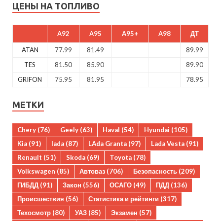
ЦЕНЫ НА ТОПЛИВО
A92
A95
A95+
A98
ДТ
ATAN
77.99
81.49
89.99
TES
81.50
85.90
89.90
GRIFON
75.95
81.95
78.95
МЕТКИ
Chery
(76)
Geely
(63)
Haval
(54)
Hyundai
(105)
Kia
(91)
lada
(87)
LAda Granta
(97)
Lada Vesta
(91)
Renault
(51)
Skoda
(69)
Toyota
(78)
Volkswagen
(85)
Автоваз
(706)
Безопасность
(209)
ГИБДД
(91)
Закон
(556)
ОСАГО
(49)
ПДД
(136)
Происшествия
(56)
Статистика и рейтинги
(317)
Техосмотр
(80)
УАЗ
(85)
Экзамен
(57)