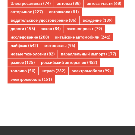
Электросамокат
(74)
автоваз
(88)
автозапчасти
(68)
авторынок
(227)
автошкола
(81)
водительское удостоверение
(86)
вождение
(189)
дороги
(156)
закон
(84)
законопроект
(79)
исследование
(288)
китайские автомобили
(241)
лайфхак
(642)
мотоциклы
(96)
новые технологии
(82)
параллельный импорт
(177)
разное
(125)
российский авторынок
(452)
топливо
(50)
штраф
(232)
электромобили
(99)
электромобиль
(151)