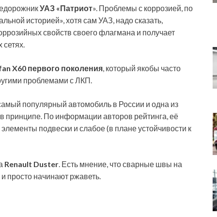
недорожник
УАЗ «Патриот
». Проблемы с коррозией, по
льной историей», хотя сам УАЗ, надо сказать,
оррозийных свойств своего флагмана и получает
 сетях.
ifan X60 первого поколения
, который якобы часто
ругими проблемами с ЛКП.
самый популярный автомобиль в России и одна из
 принципе. По информации авторов рейтинга, её
лементы подвески и слабое (в плане устойчивости к
ра
Renault Duster
. Есть мнение, что сварные швы на
 и просто начинают ржаветь.