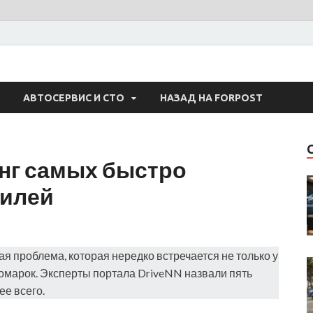
 Авто
АВТОСЕРВИС И СТО
НАЗАД НА FORPOST
инг самых быстро
илей
ая проблема, которая нередко встречается не только у
иномарок. Эксперты портала DriveNN назвали пять
е всего.