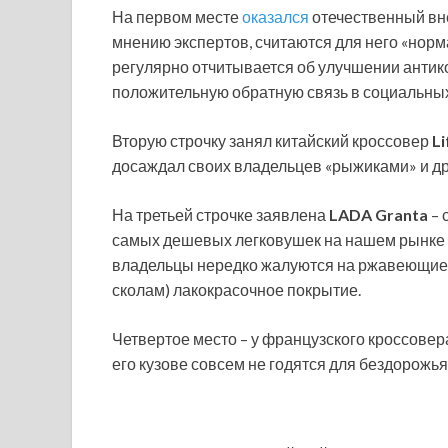
На первом месте
оказался
отечественный в
мнению экспертов, считаются для него «норма
регулярно отчитывается об улучшении антик
положительную обратную связь в социальных
Вторую строчку занял китайский кроссовер
L
досаждал своих владельцев «рыжиками» и д
На третьей строчке заявлена
LADA Granta
– 
самых дешевых легковушек на нашем рынке в
владельцы нередко жалуются на ржавеющие э
сколам) лакокрасочное покрытие.
Четвертое место – у французского кроссове
его кузове совсем не годятся для бездорожья