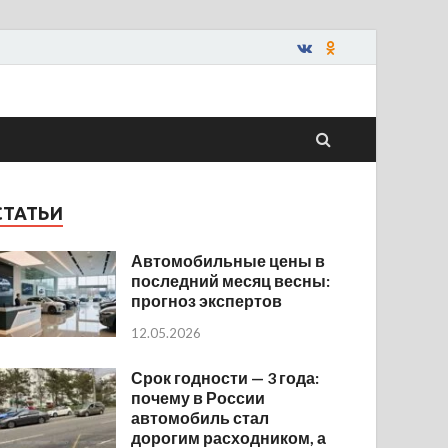
СТАТЬИ
Автомобильные цены в
последний месяц весны:
прогноз экспертов
12.05.2026
Срок годности — 3 года:
почему в России
автомобиль стал
дорогим расходником, а