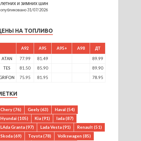
летних и зимних шин
опубликовано 31/07/2026
ЦЕНЫ НА ТОПЛИВО
A92
A95
A95+
A98
ДТ
ATAN
77.99
81.49
89.99
TES
81.50
85.90
89.90
GRIFON
75.95
81.95
78.95
МЕТКИ
Chery
(76)
Geely
(63)
Haval
(54)
Hyundai
(105)
Kia
(91)
lada
(87)
LAda Granta
(97)
Lada Vesta
(91)
Renault
(51)
Skoda
(69)
Toyota
(78)
Volkswagen
(85)