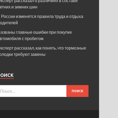
ксперт рассказал о различиях в составе
етних и зимних шин
 России изменятся правила труда и отдыха
одителей
азваны главные ошибки при покупке
втомобиля с пробегом
ксперт рассказал, как понять, что тормозные
олодки требуют замены
ПОИСК