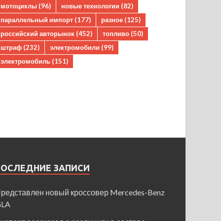
мотоциклы
(96)
новые технологии
(82)
параллельный импорт
(177)
разное
(125)
российский авторынок
(452)
топливо
(50)
штраф
(232)
электромобили
(99)
электромобиль
(151)
ПОСЛЕДНИЕ ЗАПИСИ
редставлен новый кроссовер Mercedes-Benz
GLA