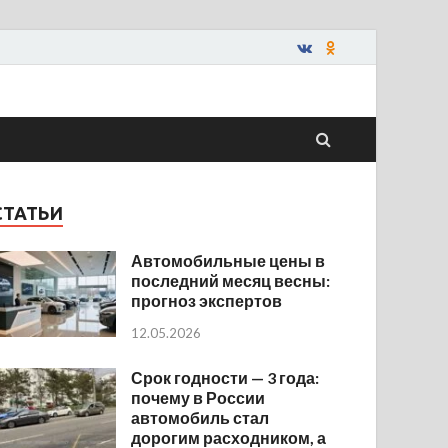
СТАТЬИ
Автомобильные цены в
последний месяц весны:
прогноз экспертов
12.05.2026
Срок годности — 3 года:
почему в России
автомобиль стал
дорогим расходником, а