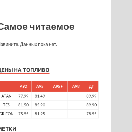
Самое читаемое
звините. Данных пока нет.
ЦЕНЫ НА ТОПЛИВО
A92
A95
A95+
A98
ДТ
ATAN
77.99
81.49
89.99
TES
81.50
85.90
89.90
GRIFON
75.95
81.95
78.95
МЕТКИ