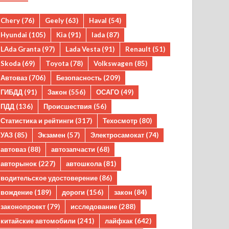
Chery
(76)
Geely
(63)
Haval
(54)
Hyundai
(105)
Kia
(91)
lada
(87)
LAda Granta
(97)
Lada Vesta
(91)
Renault
(51)
Skoda
(69)
Toyota
(78)
Volkswagen
(85)
Автоваз
(706)
Безопасность
(209)
ГИБДД
(91)
Закон
(556)
ОСАГО
(49)
ПДД
(136)
Происшествия
(56)
Статистика и рейтинги
(317)
Техосмотр
(80)
УАЗ
(85)
Экзамен
(57)
Электросамокат
(74)
автоваз
(88)
автозапчасти
(68)
авторынок
(227)
автошкола
(81)
водительское удостоверение
(86)
вождение
(189)
дороги
(156)
закон
(84)
законопроект
(79)
исследование
(288)
китайские автомобили
(241)
лайфхак
(642)