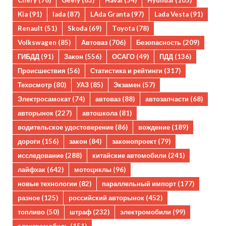
Chery
(76)
Geely
(63)
Haval
(54)
Hyundai
(105)
Kia
(91)
lada
(87)
LAda Granta
(97)
Lada Vesta
(91)
Renault
(51)
Skoda
(69)
Toyota
(78)
Volkswagen
(85)
Автоваз
(706)
Безопасность
(209)
ГИБДД
(91)
Закон
(556)
ОСАГО
(49)
ПДД
(136)
Происшествия
(56)
Статистика и рейтинги
(317)
Техосмотр
(80)
УАЗ
(85)
Экзамен
(57)
Электросамокат
(74)
автоваз
(88)
автозапчасти
(68)
авторынок
(227)
автошкола
(81)
водительское удостоверение
(86)
вождение
(189)
дороги
(156)
закон
(84)
законопроект
(79)
исследование
(288)
китайские автомобили
(241)
лайфхак
(642)
мотоциклы
(96)
новые технологии
(82)
параллельный импорт
(177)
разное
(125)
российский авторынок
(452)
топливо
(50)
штраф
(232)
электромобили
(99)