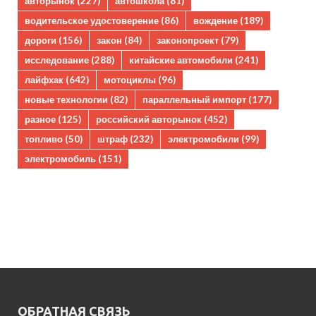
авторынок
(227)
автошкола
(81)
водительское удостоверение
(86)
вождение
(189)
дороги
(156)
закон
(84)
законопроект
(79)
исследование
(288)
китайские автомобили
(241)
лайфхак
(642)
мотоциклы
(96)
новые технологии
(82)
параллельный импорт
(177)
разное
(125)
российский авторынок
(452)
топливо
(50)
штраф
(232)
электромобили
(99)
электромобиль
(151)
ОБРАТНАЯ СВЯЗЬ