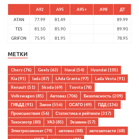
A92
A95
A95+
A98
ДТ
ATAN
77.99
81.49
89.99
TES
81.50
85.90
89.90
GRIFON
75.95
81.95
78.95
МЕТКИ
Chery
(76)
Geely
(63)
Haval
(54)
Hyundai
(105)
Kia
(91)
lada
(87)
LAda Granta
(97)
Lada Vesta
(91)
Renault
(51)
Skoda
(69)
Toyota
(78)
Volkswagen
(85)
Автоваз
(706)
Безопасность
(209)
ГИБДД
(91)
Закон
(556)
ОСАГО
(49)
ПДД
(136)
Происшествия
(56)
Статистика и рейтинги
(317)
Техосмотр
(80)
УАЗ
(85)
Экзамен
(57)
Электросамокат
(74)
автоваз
(88)
автозапчасти
(68)