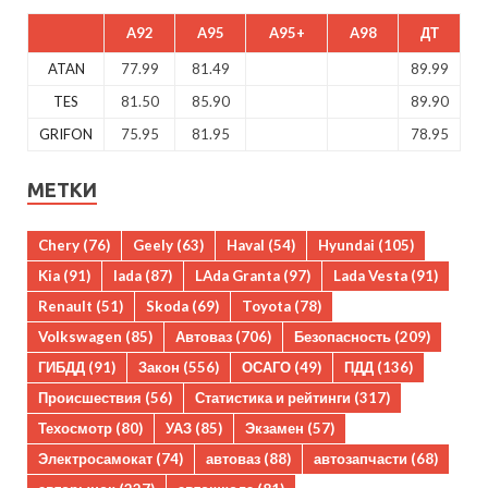
A92
A95
A95+
A98
ДТ
ATAN
77.99
81.49
89.99
TES
81.50
85.90
89.90
GRIFON
75.95
81.95
78.95
МЕТКИ
Chery
(76)
Geely
(63)
Haval
(54)
Hyundai
(105)
Kia
(91)
lada
(87)
LAda Granta
(97)
Lada Vesta
(91)
Renault
(51)
Skoda
(69)
Toyota
(78)
Volkswagen
(85)
Автоваз
(706)
Безопасность
(209)
ГИБДД
(91)
Закон
(556)
ОСАГО
(49)
ПДД
(136)
Происшествия
(56)
Статистика и рейтинги
(317)
Техосмотр
(80)
УАЗ
(85)
Экзамен
(57)
Электросамокат
(74)
автоваз
(88)
автозапчасти
(68)