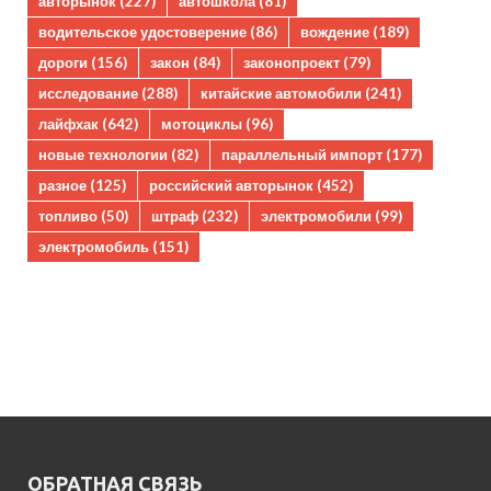
авторынок
(227)
автошкола
(81)
водительское удостоверение
(86)
вождение
(189)
дороги
(156)
закон
(84)
законопроект
(79)
исследование
(288)
китайские автомобили
(241)
лайфхак
(642)
мотоциклы
(96)
новые технологии
(82)
параллельный импорт
(177)
разное
(125)
российский авторынок
(452)
топливо
(50)
штраф
(232)
электромобили
(99)
электромобиль
(151)
ОБРАТНАЯ СВЯЗЬ