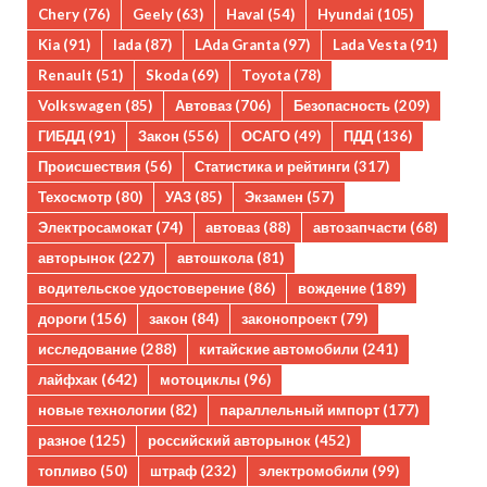
Chery
(76)
Geely
(63)
Haval
(54)
Hyundai
(105)
Kia
(91)
lada
(87)
LAda Granta
(97)
Lada Vesta
(91)
Renault
(51)
Skoda
(69)
Toyota
(78)
Volkswagen
(85)
Автоваз
(706)
Безопасность
(209)
ГИБДД
(91)
Закон
(556)
ОСАГО
(49)
ПДД
(136)
Происшествия
(56)
Статистика и рейтинги
(317)
Техосмотр
(80)
УАЗ
(85)
Экзамен
(57)
Электросамокат
(74)
автоваз
(88)
автозапчасти
(68)
авторынок
(227)
автошкола
(81)
водительское удостоверение
(86)
вождение
(189)
дороги
(156)
закон
(84)
законопроект
(79)
исследование
(288)
китайские автомобили
(241)
лайфхак
(642)
мотоциклы
(96)
новые технологии
(82)
параллельный импорт
(177)
разное
(125)
российский авторынок
(452)
топливо
(50)
штраф
(232)
электромобили
(99)