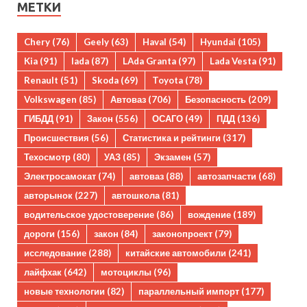
МЕТКИ
Chery
(76)
Geely
(63)
Haval
(54)
Hyundai
(105)
Kia
(91)
lada
(87)
LAda Granta
(97)
Lada Vesta
(91)
Renault
(51)
Skoda
(69)
Toyota
(78)
Volkswagen
(85)
Автоваз
(706)
Безопасность
(209)
ГИБДД
(91)
Закон
(556)
ОСАГО
(49)
ПДД
(136)
Происшествия
(56)
Статистика и рейтинги
(317)
Техосмотр
(80)
УАЗ
(85)
Экзамен
(57)
Электросамокат
(74)
автоваз
(88)
автозапчасти
(68)
авторынок
(227)
автошкола
(81)
водительское удостоверение
(86)
вождение
(189)
дороги
(156)
закон
(84)
законопроект
(79)
исследование
(288)
китайские автомобили
(241)
лайфхак
(642)
мотоциклы
(96)
новые технологии
(82)
параллельный импорт
(177)