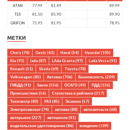
ATAN
77.99
81.49
89.99
TES
81.50
85.90
89.90
GRIFON
75.95
81.95
78.95
МЕТКИ
Chery
(76)
Geely
(63)
Haval
(54)
Hyundai
(105)
Kia
(91)
lada
(87)
LAda Granta
(97)
Lada Vesta
(91)
Renault
(51)
Skoda
(69)
Toyota
(78)
Volkswagen
(85)
Автоваз
(706)
Безопасность
(209)
ГИБДД
(91)
Закон
(556)
ОСАГО
(49)
ПДД
(136)
Происшествия
(56)
Статистика и рейтинги
(317)
Техосмотр
(80)
УАЗ
(85)
Экзамен
(57)
Электросамокат
(74)
автоваз
(88)
автозапчасти
(68)
авторынок
(227)
автошкола
(81)
водительское удостоверение
(86)
вождение
(189)