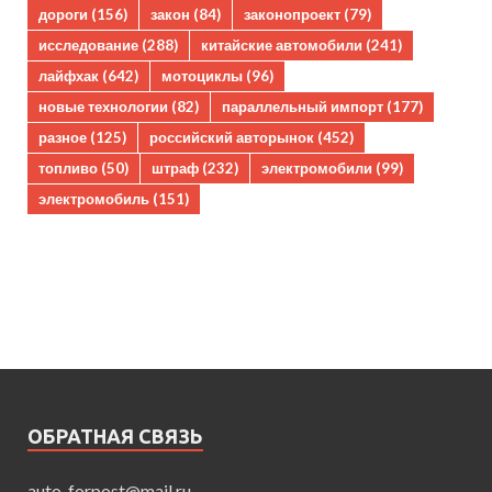
дороги
(156)
закон
(84)
законопроект
(79)
исследование
(288)
китайские автомобили
(241)
лайфхак
(642)
мотоциклы
(96)
новые технологии
(82)
параллельный импорт
(177)
разное
(125)
российский авторынок
(452)
топливо
(50)
штраф
(232)
электромобили
(99)
электромобиль
(151)
ОБРАТНАЯ СВЯЗЬ
auto_forpost@mail.ru