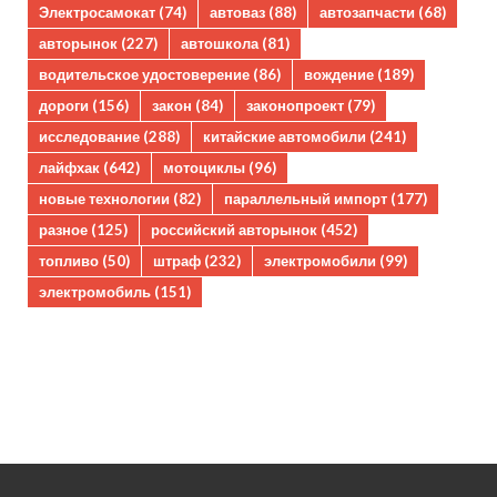
Электросамокат
(74)
автоваз
(88)
автозапчасти
(68)
авторынок
(227)
автошкола
(81)
водительское удостоверение
(86)
вождение
(189)
дороги
(156)
закон
(84)
законопроект
(79)
исследование
(288)
китайские автомобили
(241)
лайфхак
(642)
мотоциклы
(96)
новые технологии
(82)
параллельный импорт
(177)
разное
(125)
российский авторынок
(452)
топливо
(50)
штраф
(232)
электромобили
(99)
электромобиль
(151)