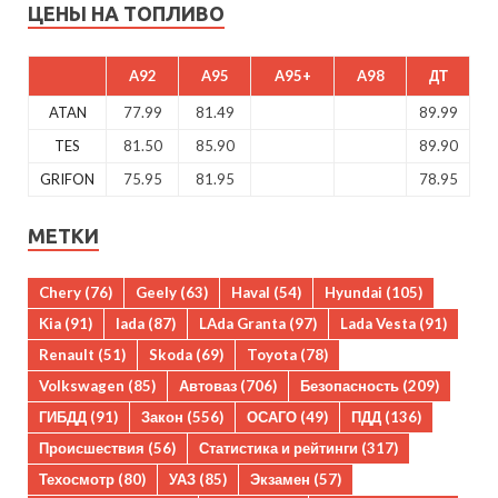
ЦЕНЫ НА ТОПЛИВО
A92
A95
A95+
A98
ДТ
ATAN
77.99
81.49
89.99
TES
81.50
85.90
89.90
GRIFON
75.95
81.95
78.95
МЕТКИ
Chery
(76)
Geely
(63)
Haval
(54)
Hyundai
(105)
Kia
(91)
lada
(87)
LAda Granta
(97)
Lada Vesta
(91)
Renault
(51)
Skoda
(69)
Toyota
(78)
Volkswagen
(85)
Автоваз
(706)
Безопасность
(209)
ГИБДД
(91)
Закон
(556)
ОСАГО
(49)
ПДД
(136)
Происшествия
(56)
Статистика и рейтинги
(317)
Техосмотр
(80)
УАЗ
(85)
Экзамен
(57)