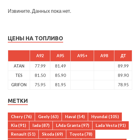
Извините. Данных пока нет.
ЦЕНЫ НА ТОПЛИВО
A92
A95
A95+
A98
ДТ
ATAN
77.99
81.49
89.99
TES
81.50
85.90
89.90
GRIFON
75.95
81.95
78.95
МЕТКИ
Chery
(76)
Geely
(63)
Haval
(54)
Hyundai
(105)
Kia
(91)
lada
(87)
LAda Granta
(97)
Lada Vesta
(91)
Renault
(51)
Skoda
(69)
Toyota
(78)