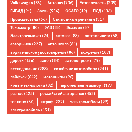
Volkswagen
(85)
Автоваз
(706)
Безопасность
(209)
ГИБДД
(91)
Закон
(556)
ОСАГО
(49)
ПДД
(136)
Происшествия
(56)
Статистика и рейтинги
(317)
Техосмотр
(80)
УАЗ
(85)
Экзамен
(57)
Электросамокат
(74)
автоваз
(88)
автозапчасти
(68)
авторынок
(227)
автошкола
(81)
водительское удостоверение
(86)
вождение
(189)
дороги
(156)
закон
(84)
законопроект
(79)
исследование
(288)
китайские автомобили
(241)
лайфхак
(642)
мотоциклы
(96)
новые технологии
(82)
параллельный импорт
(177)
разное
(125)
российский авторынок
(452)
топливо
(50)
штраф
(232)
электромобили
(99)
электромобиль
(151)