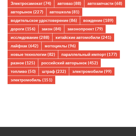
Электросамокат
(74)
автоваз
(88)
автозапчасти
(68)
авторынок
(227)
автошкола
(81)
водительское удостоверение
(86)
вождение
(189)
дороги
(156)
закон
(84)
законопроект
(79)
исследование
(288)
китайские автомобили
(241)
лайфхак
(642)
мотоциклы
(96)
новые технологии
(82)
параллельный импорт
(177)
разное
(125)
российский авторынок
(452)
топливо
(50)
штраф
(232)
электромобили
(99)
электромобиль
(151)