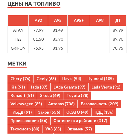
ЦЕНЫ НА ТОПЛИВО
A92
A95
A95+
A98
ДТ
ATAN
77.99
81.49
89.99
TES
81.50
85.90
89.90
GRIFON
75.95
81.95
78.95
МЕТКИ
Chery
(76)
Geely
(63)
Haval
(54)
Hyundai
(105)
Kia
(91)
lada
(87)
LAda Granta
(97)
Lada Vesta
(91)
Renault
(51)
Skoda
(69)
Toyota
(78)
Volkswagen
(85)
Автоваз
(706)
Безопасность
(209)
ГИБДД
(91)
Закон
(556)
ОСАГО
(49)
ПДД
(136)
Происшествия
(56)
Статистика и рейтинги
(317)
Техосмотр
(80)
УАЗ
(85)
Экзамен
(57)