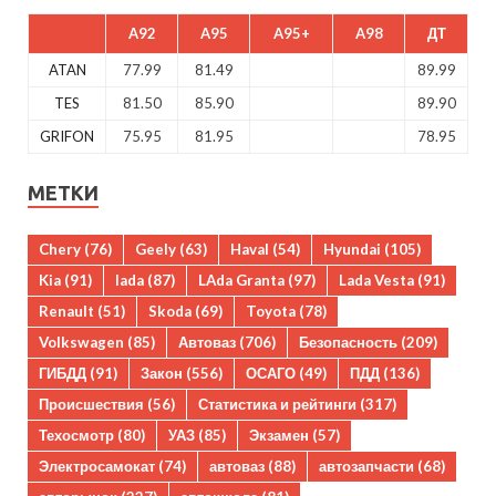
A92
A95
A95+
A98
ДТ
ATAN
77.99
81.49
89.99
TES
81.50
85.90
89.90
GRIFON
75.95
81.95
78.95
МЕТКИ
Chery
(76)
Geely
(63)
Haval
(54)
Hyundai
(105)
Kia
(91)
lada
(87)
LAda Granta
(97)
Lada Vesta
(91)
Renault
(51)
Skoda
(69)
Toyota
(78)
Volkswagen
(85)
Автоваз
(706)
Безопасность
(209)
ГИБДД
(91)
Закон
(556)
ОСАГО
(49)
ПДД
(136)
Происшествия
(56)
Статистика и рейтинги
(317)
Техосмотр
(80)
УАЗ
(85)
Экзамен
(57)
Электросамокат
(74)
автоваз
(88)
автозапчасти
(68)