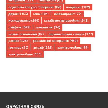
авторынок
(227)
автошкола
(81)
водительское удостоверение
(86)
вождение
(189)
дороги
(156)
закон
(84)
законопроект
(79)
исследование
(288)
китайские автомобили
(241)
лайфхак
(642)
мотоциклы
(96)
новые технологии
(82)
параллельный импорт
(177)
разное
(125)
российский авторынок
(452)
топливо
(50)
штраф
(232)
электромобили
(99)
электромобиль
(151)
ОБРАТНАЯ СВЯЗЬ