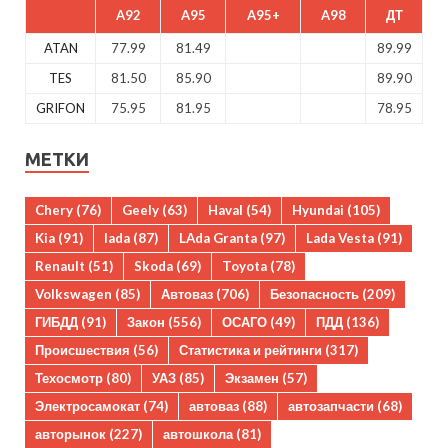
A92
A95
A95+
A98
ДТ
ATAN
77.99
81.49
89.99
TES
81.50
85.90
89.90
GRIFON
75.95
81.95
78.95
МЕТКИ
Chery
(76)
Geely
(63)
Haval
(54)
Hyundai
(105)
Kia
(91)
lada
(87)
LAda Granta
(97)
Lada Vesta
(91)
Renault
(51)
Skoda
(69)
Toyota
(78)
Volkswagen
(85)
Автоваз
(706)
Безопасность
(209)
ГИБДД
(91)
Закон
(556)
ОСАГО
(49)
ПДД
(136)
Происшествия
(56)
Статистика и рейтинги
(317)
Техосмотр
(80)
УАЗ
(85)
Экзамен
(57)
Электросамокат
(74)
автоваз
(88)
автозапчасти
(68)
авторынок
(227)
автошкола
(81)