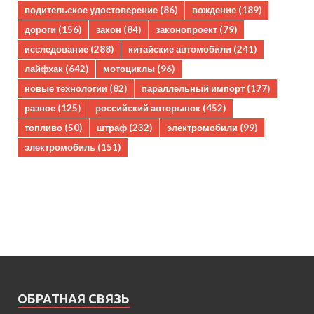
водительское удостоверение
(86)
вождение
(189)
дороги
(156)
закон
(84)
законопроект
(79)
исследование
(288)
китайские автомобили
(241)
лайфхак
(642)
мотоциклы
(96)
новые технологии
(82)
параллельный импорт
(177)
разное
(125)
российский авторынок
(452)
топливо
(50)
штраф
(232)
электромобили
(99)
электромобиль
(151)
ОБРАТНАЯ СВЯЗЬ