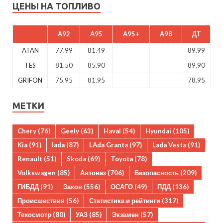
ЦЕНЫ НА ТОПЛИВО
A92
A95
A95+
A98
ДТ
ATAN
77.99
81.49
89.99
TES
81.50
85.90
89.90
GRIFON
75.95
81.95
78.95
МЕТКИ
Chery
(76)
Geely
(63)
Haval
(54)
Hyundai
(105)
Kia
(91)
lada
(87)
LAda Granta
(97)
Lada Vesta
(91)
Renault
(51)
Skoda
(69)
Toyota
(78)
Volkswagen
(85)
Автоваз
(706)
Безопасность
(209)
ГИБДД
(91)
Закон
(556)
ОСАГО
(49)
ПДД
(136)
Происшествия
(56)
Статистика и рейтинги
(317)
Техосмотр
(80)
УАЗ
(85)
Экзамен
(57)