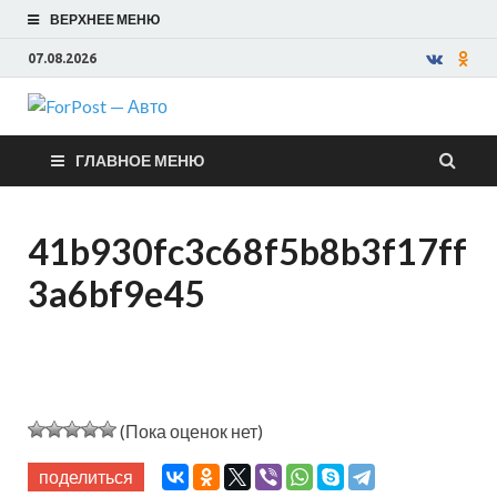
ВЕРХНЕЕ МЕНЮ
07.08.2026
ForPost —
ГЛАВНОЕ МЕНЮ
Авто
41b930fc3c68f5b8b3f17ff
3a6bf9e45
(Пока оценок нет)
поделиться