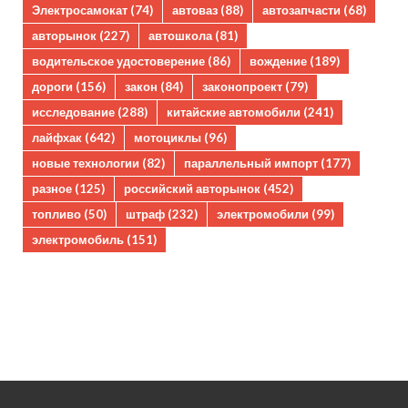
Электросамокат
(74)
автоваз
(88)
автозапчасти
(68)
авторынок
(227)
автошкола
(81)
водительское удостоверение
(86)
вождение
(189)
дороги
(156)
закон
(84)
законопроект
(79)
исследование
(288)
китайские автомобили
(241)
лайфхак
(642)
мотоциклы
(96)
новые технологии
(82)
параллельный импорт
(177)
разное
(125)
российский авторынок
(452)
топливо
(50)
штраф
(232)
электромобили
(99)
электромобиль
(151)