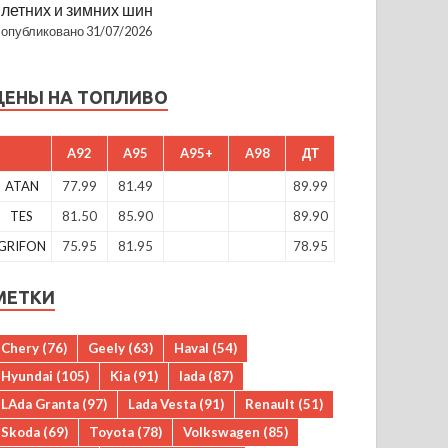
летних и зимних шин
опубликовано 31/07/2026
ЦЕНЫ НА ТОПЛИВО
A92
A95
A95+
A98
ДТ
ATAN
77.99
81.49
89.99
TES
81.50
85.90
89.90
GRIFON
75.95
81.95
78.95
МЕТКИ
Chery
(76)
Geely
(63)
Haval
(54)
Hyundai
(105)
Kia
(91)
lada
(87)
LAda Granta
(97)
Lada Vesta
(91)
Renault
(51)
Skoda
(69)
Toyota
(78)
Volkswagen
(85)