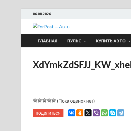
06.08.2026
ForPost —
ГЛАВНАЯ
ПУЛЬС
КУПИТЬ АВТО
XdYmkZdSFJJ_KW_xh
(Пока оценок нет)
поделиться