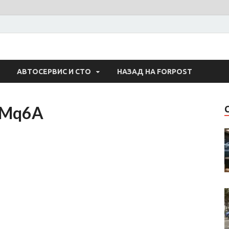
 Авто
АВТОСЕРВИС И СТО
НАЗАД НА FORPOST
eMq6A