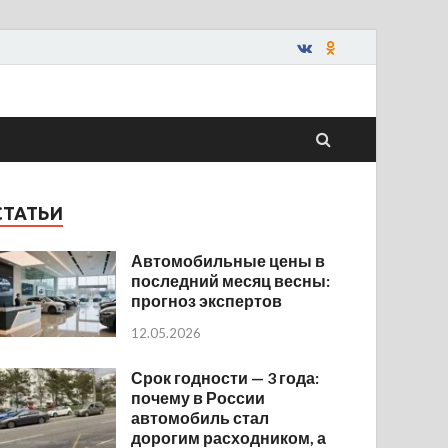
СТАТЬИ
Автомобильные цены в
последний месяц весны:
прогноз экспертов
12.05.2026
Срок годности — 3 года:
почему в России
автомобиль стал
дорогим расходником, а