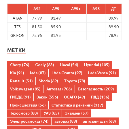
A92
A95
A95+
A98
ДТ
ATAN
77.99
81.49
89.99
TES
81.50
85.90
89.90
GRIFON
75.95
81.95
78.95
МЕТКИ
Chery
(76)
Geely
(63)
Haval
(54)
Hyundai
(105)
Kia
(91)
lada
(87)
LAda Granta
(97)
Lada Vesta
(91)
Renault
(51)
Skoda
(69)
Toyota
(78)
Volkswagen
(85)
Автоваз
(706)
Безопасность
(209)
ГИБДД
(91)
Закон
(556)
ОСАГО
(49)
ПДД
(136)
Происшествия
(56)
Статистика и рейтинги
(317)
Техосмотр
(80)
УАЗ
(85)
Экзамен
(57)
Электросамокат
(74)
автоваз
(88)
автозапчасти
(68)