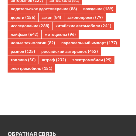
авторынок
(227)
автошкола
(81)
водительское удостоверение
(86)
вождение
(189)
дороги
(156)
закон
(84)
законопроект
(79)
исследование
(288)
китайские автомобили
(241)
лайфхак
(642)
мотоциклы
(96)
новые технологии
(82)
параллельный импорт
(177)
разное
(125)
российский авторынок
(452)
топливо
(50)
штраф
(232)
электромобили
(99)
электромобиль
(151)
ОБРАТНАЯ СВЯЗЬ