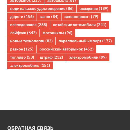
авторынок
(227)
автошкола
(81)
водительское удостоверение
(86)
вождение
(189)
дороги
(156)
закон
(84)
законопроект
(79)
исследование
(288)
китайские автомобили
(241)
лайфхак
(642)
мотоциклы
(96)
новые технологии
(82)
параллельный импорт
(177)
разное
(125)
российский авторынок
(452)
топливо
(50)
штраф
(232)
электромобили
(99)
электромобиль
(151)
ОБРАТНАЯ СВЯЗЬ