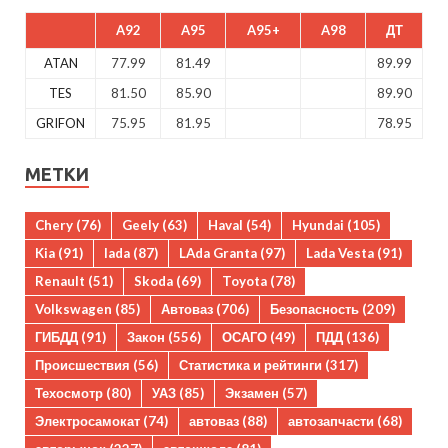
A92
A95
A95+
A98
ДТ
ATAN
77.99
81.49
89.99
TES
81.50
85.90
89.90
GRIFON
75.95
81.95
78.95
МЕТКИ
Chery
(76)
Geely
(63)
Haval
(54)
Hyundai
(105)
Kia
(91)
lada
(87)
LAda Granta
(97)
Lada Vesta
(91)
Renault
(51)
Skoda
(69)
Toyota
(78)
Volkswagen
(85)
Автоваз
(706)
Безопасность
(209)
ГИБДД
(91)
Закон
(556)
ОСАГО
(49)
ПДД
(136)
Происшествия
(56)
Статистика и рейтинги
(317)
Техосмотр
(80)
УАЗ
(85)
Экзамен
(57)
Электросамокат
(74)
автоваз
(88)
автозапчасти
(68)