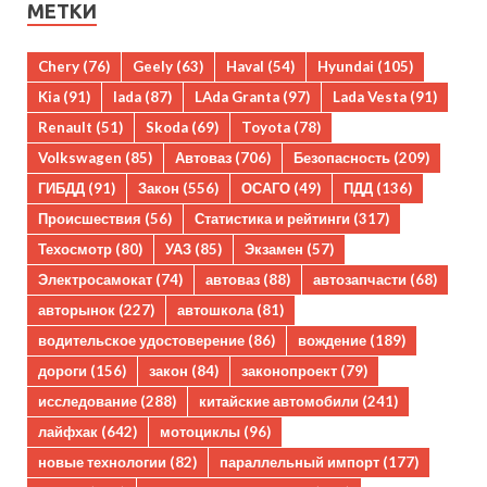
МЕТКИ
Chery
(76)
Geely
(63)
Haval
(54)
Hyundai
(105)
Kia
(91)
lada
(87)
LAda Granta
(97)
Lada Vesta
(91)
Renault
(51)
Skoda
(69)
Toyota
(78)
Volkswagen
(85)
Автоваз
(706)
Безопасность
(209)
ГИБДД
(91)
Закон
(556)
ОСАГО
(49)
ПДД
(136)
Происшествия
(56)
Статистика и рейтинги
(317)
Техосмотр
(80)
УАЗ
(85)
Экзамен
(57)
Электросамокат
(74)
автоваз
(88)
автозапчасти
(68)
авторынок
(227)
автошкола
(81)
водительское удостоверение
(86)
вождение
(189)
дороги
(156)
закон
(84)
законопроект
(79)
исследование
(288)
китайские автомобили
(241)
лайфхак
(642)
мотоциклы
(96)
новые технологии
(82)
параллельный импорт
(177)