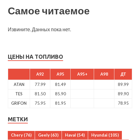
Самое читаемое
Извините. Данных пока нет.
ЦЕНЫ НА ТОПЛИВО
A92
A95
A95+
A98
ДТ
ATAN
77.99
81.49
89.99
TES
81.50
85.90
89.90
GRIFON
75.95
81.95
78.95
МЕТКИ
Chery
(76)
Geely
(63)
Haval
(54)
Hyundai
(105)