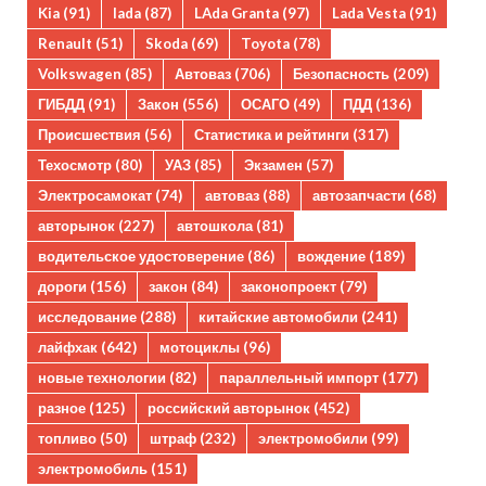
Kia
(91)
lada
(87)
LAda Granta
(97)
Lada Vesta
(91)
Renault
(51)
Skoda
(69)
Toyota
(78)
Volkswagen
(85)
Автоваз
(706)
Безопасность
(209)
ГИБДД
(91)
Закон
(556)
ОСАГО
(49)
ПДД
(136)
Происшествия
(56)
Статистика и рейтинги
(317)
Техосмотр
(80)
УАЗ
(85)
Экзамен
(57)
Электросамокат
(74)
автоваз
(88)
автозапчасти
(68)
авторынок
(227)
автошкола
(81)
водительское удостоверение
(86)
вождение
(189)
дороги
(156)
закон
(84)
законопроект
(79)
исследование
(288)
китайские автомобили
(241)
лайфхак
(642)
мотоциклы
(96)
новые технологии
(82)
параллельный импорт
(177)
разное
(125)
российский авторынок
(452)
топливо
(50)
штраф
(232)
электромобили
(99)
электромобиль
(151)