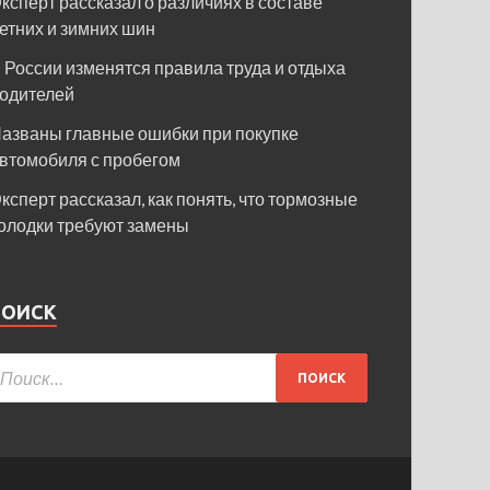
ксперт рассказал о различиях в составе
етних и зимних шин
 России изменятся правила труда и отдыха
одителей
азваны главные ошибки при покупке
втомобиля с пробегом
ксперт рассказал, как понять, что тормозные
олодки требуют замены
ПОИСК