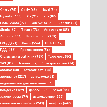
Chery
(76)
Geely
(63)
Haval
(54)
Hyundai
(105)
Kia
(91)
lada
(87)
LAda Granta
(97)
Lada Vesta
(91)
Renault
(51)
Skoda
(69)
Toyota
(78)
Volkswagen
(85)
Автоваз
(706)
Безопасность
(209)
ГИБДД
(91)
Закон
(556)
ОСАГО
(49)
ПДД
(136)
Происшествия
(56)
Статистика и рейтинги
(317)
Техосмотр
(80)
УАЗ
(85)
Экзамен
(57)
Электросамокат
(74)
автоваз
(88)
автозапчасти
(68)
авторынок
(227)
автошкола
(81)
водительское удостоверение
(86)
вождение
(189)
дороги
(156)
закон
(84)
законопроект
(79)
исследование
(288)
китайские автомобили
(241)
лайфхак
(642)