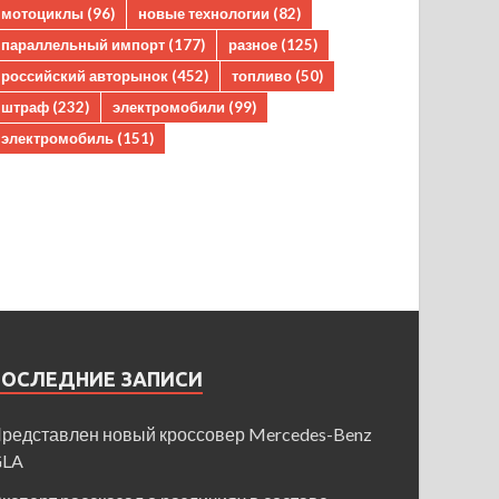
мотоциклы
(96)
новые технологии
(82)
параллельный импорт
(177)
разное
(125)
российский авторынок
(452)
топливо
(50)
штраф
(232)
электромобили
(99)
электромобиль
(151)
ПОСЛЕДНИЕ ЗАПИСИ
редставлен новый кроссовер Mercedes-Benz
GLA