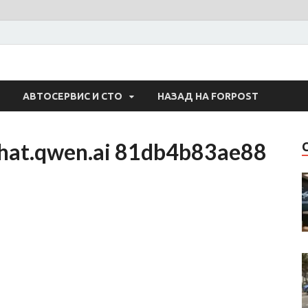
 Авто
АВТОСЕРВИС И СТО
НАЗАД НА FORPOST
chat.qwen.ai 81db4b83ae88