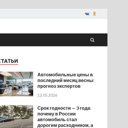
СТАТЬИ
Автомобильные цены в
последний месяц весны:
прогноз экспертов
12.05.2026
Срок годности — 3 года:
почему в России
автомобиль стал
дорогим расходником, а