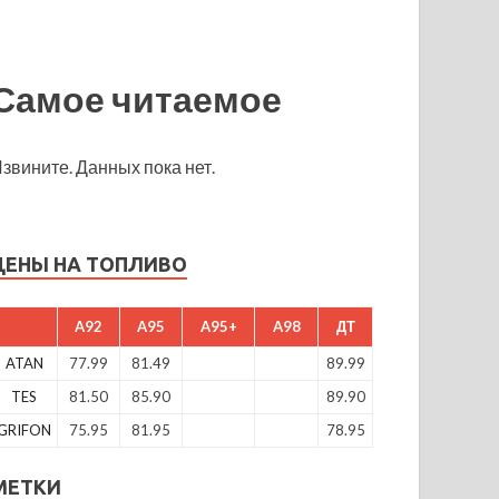
Самое читаемое
звините. Данных пока нет.
ЦЕНЫ НА ТОПЛИВО
A92
A95
A95+
A98
ДТ
ATAN
77.99
81.49
89.99
TES
81.50
85.90
89.90
GRIFON
75.95
81.95
78.95
МЕТКИ