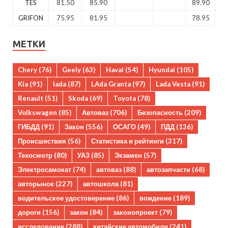
TES
81.50
85.90
89.90
GRIFON
75.95
81.95
78.95
МЕТКИ
Chery
(76)
Geely
(63)
Haval
(54)
Hyundai
(105)
Kia
(91)
lada
(87)
LAda Granta
(97)
Lada Vesta
(91)
Renault
(51)
Skoda
(69)
Toyota
(78)
Volkswagen
(85)
Автоваз
(706)
Безопасность
(209)
ГИБДД
(91)
Закон
(556)
ОСАГО
(49)
ПДД
(136)
Происшествия
(56)
Статистика и рейтинги
(317)
Техосмотр
(80)
УАЗ
(85)
Экзамен
(57)
Электросамокат
(74)
автоваз
(88)
автозапчасти
(68)
авторынок
(227)
автошкола
(81)
водительское удостоверение
(86)
вождение
(189)
дороги
(156)
закон
(84)
законопроект
(79)
исследование
(288)
китайские автомобили
(241)