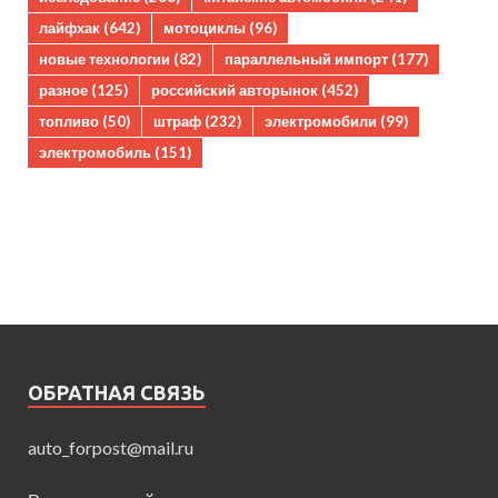
лайфхак
(642)
мотоциклы
(96)
новые технологии
(82)
параллельный импорт
(177)
разное
(125)
российский авторынок
(452)
топливо
(50)
штраф
(232)
электромобили
(99)
электромобиль
(151)
ОБРАТНАЯ СВЯЗЬ
auto_forpost@mail.ru