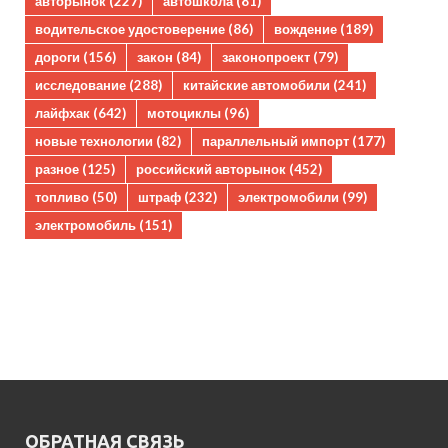
авторынок
(227)
автошкола
(81)
водительское удостоверение
(86)
вождение
(189)
дороги
(156)
закон
(84)
законопроект
(79)
исследование
(288)
китайские автомобили
(241)
лайфхак
(642)
мотоциклы
(96)
новые технологии
(82)
параллельный импорт
(177)
разное
(125)
российский авторынок
(452)
топливо
(50)
штраф
(232)
электромобили
(99)
электромобиль
(151)
ОБРАТНАЯ СВЯЗЬ