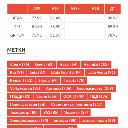
A92
A95
A95+
A98
ДТ
ATAN
77.99
81.49
89.99
TES
81.50
85.90
89.90
GRIFON
75.95
81.95
78.95
МЕТКИ
Chery
(76)
Geely
(63)
Haval
(54)
Hyundai
(105)
Kia
(91)
lada
(87)
LAda Granta
(97)
Lada Vesta
(91)
Renault
(51)
Skoda
(69)
Toyota
(78)
Volkswagen
(85)
Автоваз
(706)
Безопасность
(209)
ГИБДД
(91)
Закон
(556)
ОСАГО
(49)
ПДД
(136)
Происшествия
(56)
Статистика и рейтинги
(317)
Техосмотр
(80)
УАЗ
(85)
Экзамен
(57)
Электросамокат
(74)
автоваз
(88)
автозапчасти
(68)