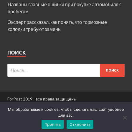
Названы главные ошибки при покупке автомобиля с
пробегом
Эксперт рассказал, как понять, что тормозные
колодки требуют замены
ПОИСК
ForPost 2019 - все права защищены
При использовании материалов сайта ссылка
Мы обрабатываем cookies, чтобы сделать наш сайт удобнее
обязательна.
для вас.
Принять
Отклонить
Информация для пользователей сайта