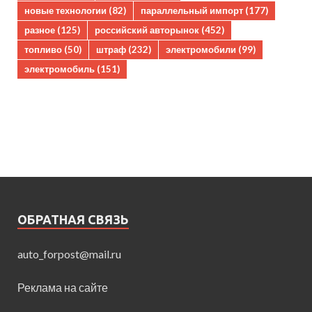
новые технологии
(82)
параллельный импорт
(177)
разное
(125)
российский авторынок
(452)
топливо
(50)
штраф
(232)
электромобили
(99)
электромобиль
(151)
ОБРАТНАЯ СВЯЗЬ
auto_forpost@mail.ru
Реклама на сайте