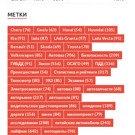
МЕТКИ
Chery
(76)
Geely
(63)
Haval
(54)
Hyundai
(105)
Kia
(91)
lada
(87)
LAda Granta
(97)
Lada Vesta
(91)
Renault
(51)
Skoda
(69)
Toyota
(78)
Volkswagen
(85)
Автоваз
(706)
Безопасность
(209)
ГИБДД
(91)
Закон
(556)
ОСАГО
(49)
ПДД
(136)
Происшествия
(56)
Статистика и рейтинги
(317)
Техосмотр
(80)
УАЗ
(85)
Экзамен
(57)
Электросамокат
(74)
автоваз
(88)
автозапчасти
(68)
авторынок
(227)
автошкола
(81)
водительское удостоверение
(86)
вождение
(189)
дороги
(156)
закон
(84)
законопроект
(79)
исследование
(288)
китайские автомобили
(241)
лайфхак
(642)
мотоциклы
(96)