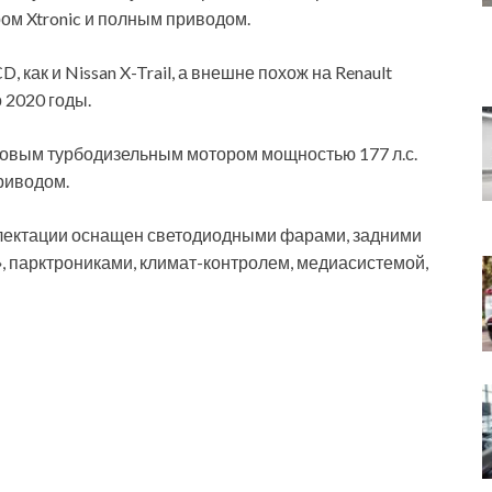
м Xtronic и полным приводом.
ак и Nissan X-Trail, а внешне похож на Renault
 2020 годы.
ровым турбодизельным мотором мощностью 177 л.с.
приводом.
лектации оснащен светодиодными фарами, задними
, парктрониками, климат-контролем, медиасистемой,