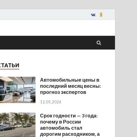
СТАТЬИ
Автомобильные цены в
последний месяц весны:
прогноз экспертов
12.05.2026
Срок годности — 3 года:
почему в России
автомобиль стал
дорогим расходником, а