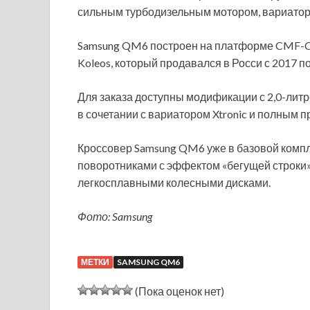
сильным турбодизельным мотором, вариаторо
Samsung QM6 построен на платформе CMF-CD, к
Koleos, который продавался в Росси с 2017 по
Для заказа доступны модификации с 2,0-лит
в сочетании с вариатором Xtronic и полным 
Кроссовер Samsung QM6 уже в базовой комп
поворотниками с эффектом «бегущей строки»
легкосплавными колесными дисками.
Фото: Samsung
МЕТКИ
SAMSUNG QM6
(Пока оценок нет)