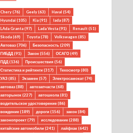
Chery
(76)
Geely
(63)
Haval
(54)
Hyundai
(105)
Kia
(91)
lada
(87)
LAda Granta
(97)
Lada Vesta
(91)
Renault
(51)
Skoda
(69)
Toyota
(78)
Volkswagen
(85)
Автоваз
(706)
Безопасность
(209)
ГИБДД
(91)
Закон
(556)
ОСАГО
(49)
ПДД
(136)
Происшествия
(56)
Статистика и рейтинги
(317)
Техосмотр
(80)
УАЗ
(85)
Экзамен
(57)
Электросамокат
(74)
автоваз
(88)
автозапчасти
(68)
авторынок
(227)
автошкола
(81)
водительское удостоверение
(86)
вождение
(189)
дороги
(156)
закон
(84)
законопроект
(79)
исследование
(288)
китайские автомобили
(241)
лайфхак
(642)