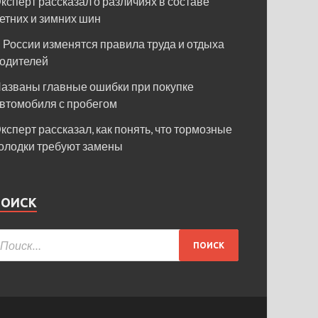
ксперт рассказал о различиях в составе
етних и зимних шин
 России изменятся правила труда и отдыха
одителей
азваны главные ошибки при покупке
втомобиля с пробегом
ксперт рассказал, как понять, что тормозные
олодки требуют замены
ПОИСК