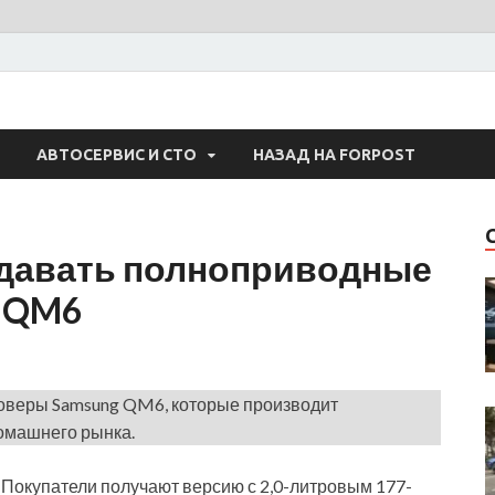
 Авто
АВТОСЕРВИС И СТО
НАЗАД НА FORPOST
одавать полноприводные
g QM6
оверы Samsung QM6, которые производит
омашнего рынка.
. Покупатели получают версию с 2,0-литровым 177-