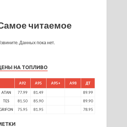
Самое читаемое
звините. Данных пока нет.
ЦЕНЫ НА ТОПЛИВО
A92
A95
A95+
A98
ДТ
ATAN
77.99
81.49
89.99
TES
81.50
85.90
89.90
GRIFON
75.95
81.95
78.95
МЕТКИ