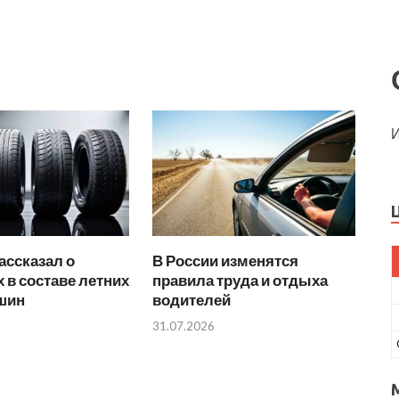
И
ассказал о
В России изменятся
 в составе летних
правила труда и отдыха
 шин
водителей
31.07.2026