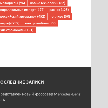
мотоциклы
(96)
новые технологии
(82)
параллельный импорт
(177)
разное
(125)
российский авторынок
(452)
топливо
(50)
штраф
(232)
электромобили
(99)
электромобиль
(151)
ПОСЛЕДНИЕ ЗАПИСИ
редставлен новый кроссовер Mercedes-Benz
GLA