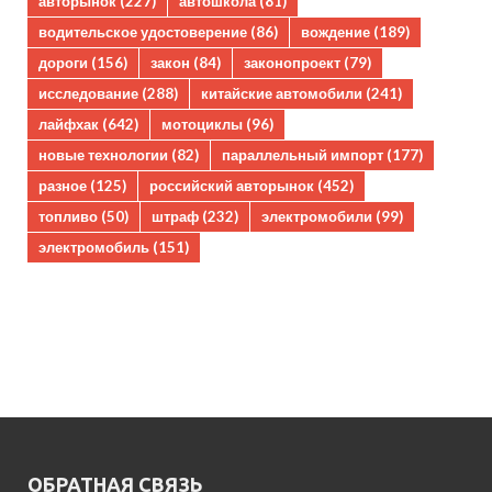
авторынок
(227)
автошкола
(81)
водительское удостоверение
(86)
вождение
(189)
дороги
(156)
закон
(84)
законопроект
(79)
исследование
(288)
китайские автомобили
(241)
лайфхак
(642)
мотоциклы
(96)
новые технологии
(82)
параллельный импорт
(177)
разное
(125)
российский авторынок
(452)
топливо
(50)
штраф
(232)
электромобили
(99)
электромобиль
(151)
ОБРАТНАЯ СВЯЗЬ