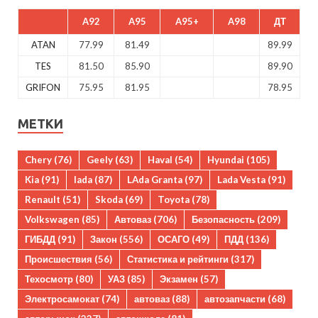
A92
A95
A95+
A98
ДТ
ATAN
77.99
81.49
89.99
TES
81.50
85.90
89.90
GRIFON
75.95
81.95
78.95
МЕТКИ
Chery
(76)
Geely
(63)
Haval
(54)
Hyundai
(105)
Kia
(91)
lada
(87)
LAda Granta
(97)
Lada Vesta
(91)
Renault
(51)
Skoda
(69)
Toyota
(78)
Volkswagen
(85)
Автоваз
(706)
Безопасность
(209)
ГИБДД
(91)
Закон
(556)
ОСАГО
(49)
ПДД
(136)
Происшествия
(56)
Статистика и рейтинги
(317)
Техосмотр
(80)
УАЗ
(85)
Экзамен
(57)
Электросамокат
(74)
автоваз
(88)
автозапчасти
(68)