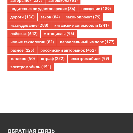
авторынок
(227)
автошкола
(81)
водительское удостоверение
(86)
вождение
(189)
дороги
(156)
закон
(84)
законопроект
(79)
исследование
(288)
китайские автомобили
(241)
лайфхак
(642)
мотоциклы
(96)
новые технологии
(82)
параллельный импорт
(177)
разное
(125)
российский авторынок
(452)
топливо
(50)
штраф
(232)
электромобили
(99)
электромобиль
(151)
ОБРАТНАЯ СВЯЗЬ