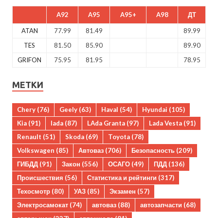
A92
A95
A95+
A98
ДТ
ATAN
77.99
81.49
89.99
TES
81.50
85.90
89.90
GRIFON
75.95
81.95
78.95
МЕТКИ
Chery
(76)
Geely
(63)
Haval
(54)
Hyundai
(105)
Kia
(91)
lada
(87)
LAda Granta
(97)
Lada Vesta
(91)
Renault
(51)
Skoda
(69)
Toyota
(78)
Volkswagen
(85)
Автоваз
(706)
Безопасность
(209)
ГИБДД
(91)
Закон
(556)
ОСАГО
(49)
ПДД
(136)
Происшествия
(56)
Статистика и рейтинги
(317)
Техосмотр
(80)
УАЗ
(85)
Экзамен
(57)
Электросамокат
(74)
автоваз
(88)
автозапчасти
(68)