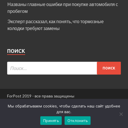
Названы главные ошибки при покупке автомобиля с
пробегом
Эксперт рассказал, как понять, что тормозные
колодки требуют замены
ПОИСК
ForPost 2019 - все права защищены
При использовании материалов сайта ссылка
Мы обрабатываем cookies, чтобы сделать наш сайт удобнее
обязательна.
для вас.
Принять
Отклонить
Информация для пользователей сайта