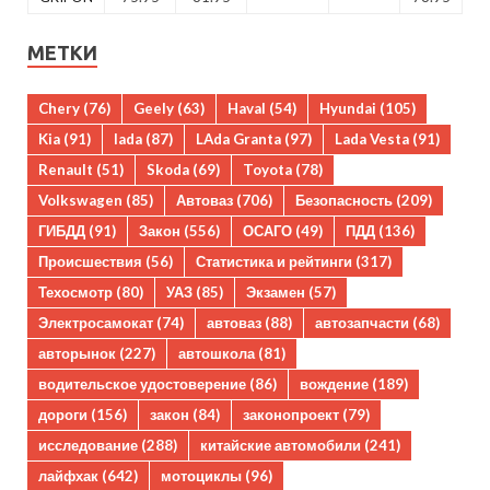
МЕТКИ
Chery
(76)
Geely
(63)
Haval
(54)
Hyundai
(105)
Kia
(91)
lada
(87)
LAda Granta
(97)
Lada Vesta
(91)
Renault
(51)
Skoda
(69)
Toyota
(78)
Volkswagen
(85)
Автоваз
(706)
Безопасность
(209)
ГИБДД
(91)
Закон
(556)
ОСАГО
(49)
ПДД
(136)
Происшествия
(56)
Статистика и рейтинги
(317)
Техосмотр
(80)
УАЗ
(85)
Экзамен
(57)
Электросамокат
(74)
автоваз
(88)
автозапчасти
(68)
авторынок
(227)
автошкола
(81)
водительское удостоверение
(86)
вождение
(189)
дороги
(156)
закон
(84)
законопроект
(79)
исследование
(288)
китайские автомобили
(241)
лайфхак
(642)
мотоциклы
(96)