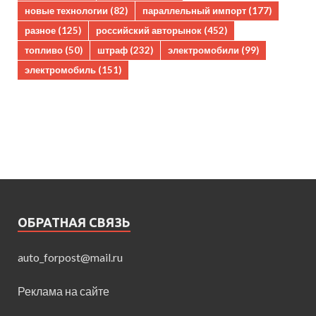
новые технологии
(82)
параллельный импорт
(177)
разное
(125)
российский авторынок
(452)
топливо
(50)
штраф
(232)
электромобили
(99)
электромобиль
(151)
ОБРАТНАЯ СВЯЗЬ
auto_forpost@mail.ru
Реклама на сайте