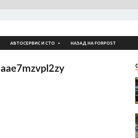
 Авто
АВТОСЕРВИС И СТО
НАЗАД НА FORPOST
8aae7mzvpl2zy