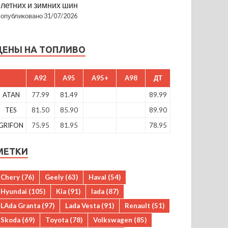
летних и зимних шин
опубликовано 31/07/2026
ЦЕНЫ НА ТОПЛИВО
A92
A95
A95+
A98
ДТ
ATAN
77.99
81.49
89.99
TES
81.50
85.90
89.90
GRIFON
75.95
81.95
78.95
МЕТКИ
Chery
(76)
Geely
(63)
Haval
(54)
Hyundai
(105)
Kia
(91)
lada
(87)
LAda Granta
(97)
Lada Vesta
(91)
Renault
(51)
Skoda
(69)
Toyota
(78)
Volkswagen
(85)