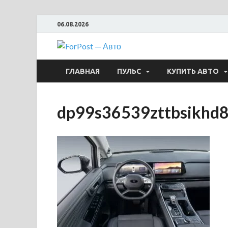
06.08.2026
ForPost —
ГЛАВНАЯ
ПУЛЬС
КУПИТЬ АВТО
dp99s36539zttbsikhd