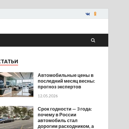
СТАТЬИ
Автомобильные цены в
последний месяц весны:
прогноз экспертов
12.05.2026
Срок годности — 3 года:
почему в России
автомобиль стал
дорогим расходником, а