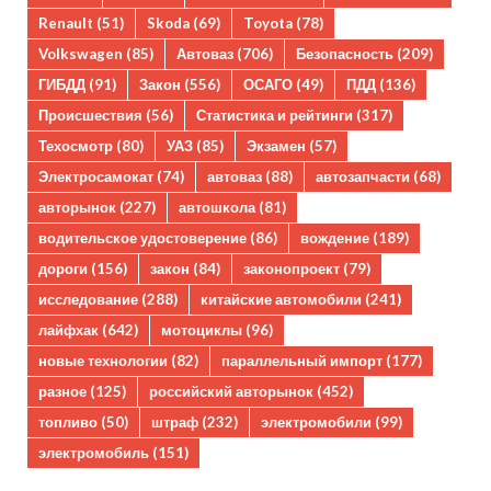
Renault
(51)
Skoda
(69)
Toyota
(78)
Volkswagen
(85)
Автоваз
(706)
Безопасность
(209)
ГИБДД
(91)
Закон
(556)
ОСАГО
(49)
ПДД
(136)
Происшествия
(56)
Статистика и рейтинги
(317)
Техосмотр
(80)
УАЗ
(85)
Экзамен
(57)
Электросамокат
(74)
автоваз
(88)
автозапчасти
(68)
авторынок
(227)
автошкола
(81)
водительское удостоверение
(86)
вождение
(189)
дороги
(156)
закон
(84)
законопроект
(79)
исследование
(288)
китайские автомобили
(241)
лайфхак
(642)
мотоциклы
(96)
новые технологии
(82)
параллельный импорт
(177)
разное
(125)
российский авторынок
(452)
топливо
(50)
штраф
(232)
электромобили
(99)
электромобиль
(151)