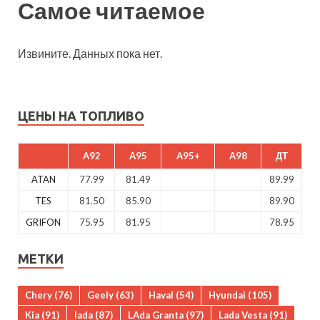
Самое читаемое
Извините. Данных пока нет.
ЦЕНЫ НА ТОПЛИВО
A92
A95
A95+
A98
ДТ
ATAN
77.99
81.49
89.99
TES
81.50
85.90
89.90
GRIFON
75.95
81.95
78.95
МЕТКИ
Chery
(76)
Geely
(63)
Haval
(54)
Hyundai
(105)
Kia
(91)
lada
(87)
LAda Granta
(97)
Lada Vesta
(91)