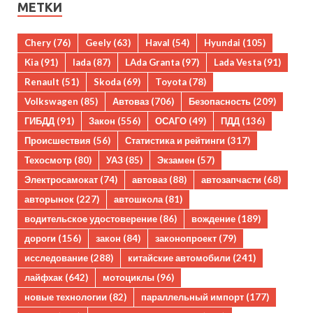
МЕТКИ
Chery
(76)
Geely
(63)
Haval
(54)
Hyundai
(105)
Kia
(91)
lada
(87)
LAda Granta
(97)
Lada Vesta
(91)
Renault
(51)
Skoda
(69)
Toyota
(78)
Volkswagen
(85)
Автоваз
(706)
Безопасность
(209)
ГИБДД
(91)
Закон
(556)
ОСАГО
(49)
ПДД
(136)
Происшествия
(56)
Статистика и рейтинги
(317)
Техосмотр
(80)
УАЗ
(85)
Экзамен
(57)
Электросамокат
(74)
автоваз
(88)
автозапчасти
(68)
авторынок
(227)
автошкола
(81)
водительское удостоверение
(86)
вождение
(189)
дороги
(156)
закон
(84)
законопроект
(79)
исследование
(288)
китайские автомобили
(241)
лайфхак
(642)
мотоциклы
(96)
новые технологии
(82)
параллельный импорт
(177)