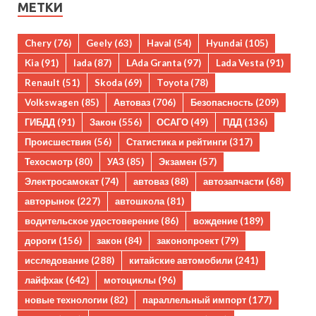
МЕТКИ
Chery
(76)
Geely
(63)
Haval
(54)
Hyundai
(105)
Kia
(91)
lada
(87)
LAda Granta
(97)
Lada Vesta
(91)
Renault
(51)
Skoda
(69)
Toyota
(78)
Volkswagen
(85)
Автоваз
(706)
Безопасность
(209)
ГИБДД
(91)
Закон
(556)
ОСАГО
(49)
ПДД
(136)
Происшествия
(56)
Статистика и рейтинги
(317)
Техосмотр
(80)
УАЗ
(85)
Экзамен
(57)
Электросамокат
(74)
автоваз
(88)
автозапчасти
(68)
авторынок
(227)
автошкола
(81)
водительское удостоверение
(86)
вождение
(189)
дороги
(156)
закон
(84)
законопроект
(79)
исследование
(288)
китайские автомобили
(241)
лайфхак
(642)
мотоциклы
(96)
новые технологии
(82)
параллельный импорт
(177)