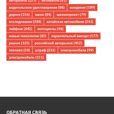
авторынок
(227)
автошкола
(81)
водительское удостоверение
(86)
вождение
(189)
дороги
(156)
закон
(84)
законопроект
(79)
исследование
(288)
китайские автомобили
(241)
лайфхак
(642)
мотоциклы
(96)
новые технологии
(82)
параллельный импорт
(177)
разное
(125)
российский авторынок
(452)
топливо
(50)
штраф
(232)
электромобили
(99)
электромобиль
(151)
ОБРАТНАЯ СВЯЗЬ