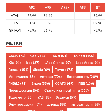
A92
A95
A95+
A98
ДТ
ATAN
77.99
81.49
89.99
TES
81.50
85.90
89.90
GRIFON
75.95
81.95
78.95
МЕТКИ
Chery
(76)
Geely
(63)
Haval
(54)
Hyundai
(105)
Kia
(91)
lada
(87)
LAda Granta
(97)
Lada Vesta
(91)
Renault
(51)
Skoda
(69)
Toyota
(78)
Volkswagen
(85)
Автоваз
(706)
Безопасность
(209)
ГИБДД
(91)
Закон
(556)
ОСАГО
(49)
ПДД
(136)
Происшествия
(56)
Статистика и рейтинги
(317)
Техосмотр
(80)
УАЗ
(85)
Экзамен
(57)
Электросамокат
(74)
автоваз
(88)
автозапчасти
(68)