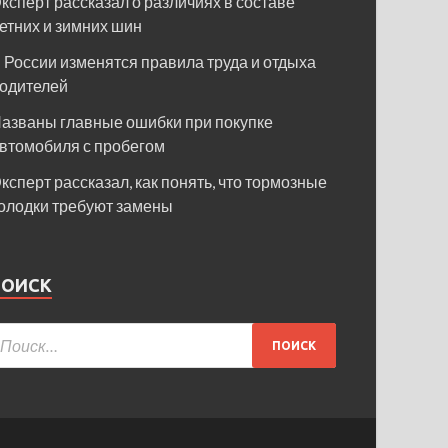
ксперт рассказал о различиях в составе
етних и зимних шин
 России изменятся правила труда и отдыха
одителей
азваны главные ошибки при покупке
втомобиля с пробегом
ксперт рассказал, как понять, что тормозные
олодки требуют замены
ПОИСК