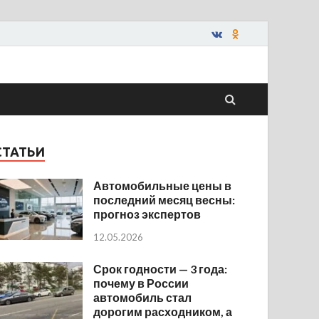
СТАТЬИ
Автомобильные цены в
последний месяц весны:
прогноз экспертов
12.05.2026
Срок годности — 3 года:
почему в России
автомобиль стал
дорогим расходником, а