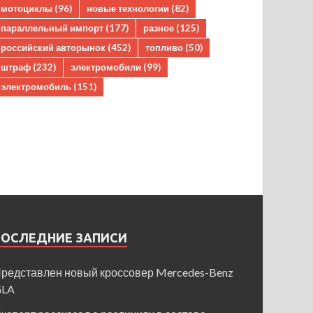
мотоциклы
(96)
новые технологии
(82)
параллельный импорт
(177)
разное
(125)
российский авторынок
(452)
топливо
(50)
штраф
(232)
электромобили
(99)
электромобиль
(151)
ПОСЛЕДНИЕ ЗАПИСИ
редставлен новый кроссовер Mercedes-Benz
GLA