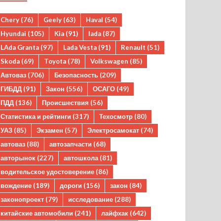
Chery
(76)
Geely
(63)
Haval
(54)
Hyundai
(105)
Kia
(91)
lada
(87)
LAda Granta
(97)
Lada Vesta
(91)
Renault
(51)
Skoda
(69)
Toyota
(78)
Volkswagen
(85)
Автоваз
(706)
Безопасность
(209)
ГИБДД
(91)
Закон
(556)
ОСАГО
(49)
ПДД
(136)
Происшествия
(56)
Статистика и рейтинги
(317)
Техосмотр
(80)
УАЗ
(85)
Экзамен
(57)
Электросамокат
(74)
автоваз
(88)
автозапчасти
(68)
авторынок
(227)
автошкола
(81)
водительское удостоверение
(86)
вождение
(189)
дороги
(156)
закон
(84)
законопроект
(79)
исследование
(288)
китайские автомобили
(241)
лайфхак
(642)