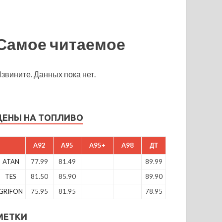
Самое читаемое
звините. Данных пока нет.
ЦЕНЫ НА ТОПЛИВО
A92
A95
A95+
A98
ДТ
ATAN
77.99
81.49
89.99
TES
81.50
85.90
89.90
GRIFON
75.95
81.95
78.95
МЕТКИ