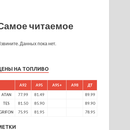
Самое читаемое
звините. Данных пока нет.
ЦЕНЫ НА ТОПЛИВО
A92
A95
A95+
A98
ДТ
ATAN
77.99
81.49
89.99
TES
81.50
85.90
89.90
GRIFON
75.95
81.95
78.95
МЕТКИ