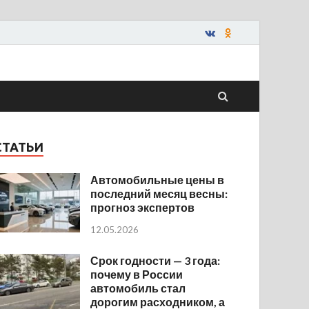
СТАТЬИ
Автомобильные цены в
последний месяц весны:
прогноз экспертов
12.05.2026
Срок годности — 3 года:
почему в России
автомобиль стал
дорогим расходником, а