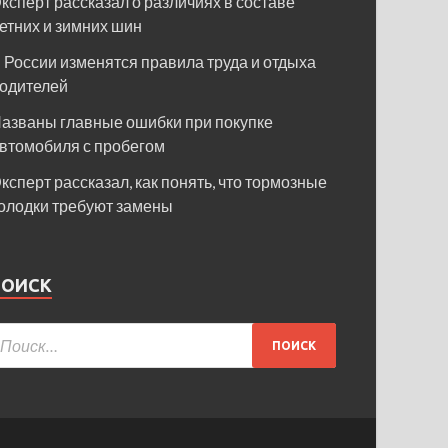
ксперт рассказал о различиях в составе
етних и зимних шин
 России изменятся правила труда и отдыха
одителей
азваны главные ошибки при покупке
втомобиля с пробегом
ксперт рассказал, как понять, что тормозные
олодки требуют замены
ПОИСК