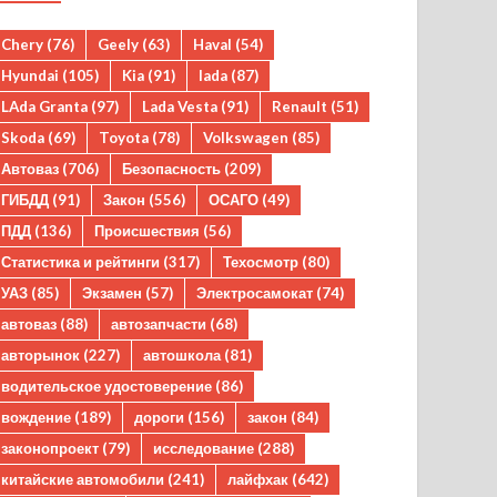
Chery
(76)
Geely
(63)
Haval
(54)
Hyundai
(105)
Kia
(91)
lada
(87)
LAda Granta
(97)
Lada Vesta
(91)
Renault
(51)
Skoda
(69)
Toyota
(78)
Volkswagen
(85)
Автоваз
(706)
Безопасность
(209)
ГИБДД
(91)
Закон
(556)
ОСАГО
(49)
ПДД
(136)
Происшествия
(56)
Статистика и рейтинги
(317)
Техосмотр
(80)
УАЗ
(85)
Экзамен
(57)
Электросамокат
(74)
автоваз
(88)
автозапчасти
(68)
авторынок
(227)
автошкола
(81)
водительское удостоверение
(86)
вождение
(189)
дороги
(156)
закон
(84)
законопроект
(79)
исследование
(288)
китайские автомобили
(241)
лайфхак
(642)