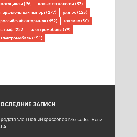
мотоциклы
(96)
новые технологии
(82)
параллельный импорт
(177)
разное
(125)
российский авторынок
(452)
топливо
(50)
штраф
(232)
электромобили
(99)
электромобиль
(151)
ПОСЛЕДНИЕ ЗАПИСИ
редставлен новый кроссовер Mercedes-Benz
GLA