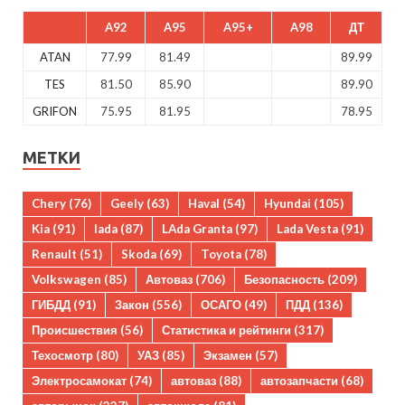
A92
A95
A95+
A98
ДТ
ATAN
77.99
81.49
89.99
TES
81.50
85.90
89.90
GRIFON
75.95
81.95
78.95
МЕТКИ
Chery
(76)
Geely
(63)
Haval
(54)
Hyundai
(105)
Kia
(91)
lada
(87)
LAda Granta
(97)
Lada Vesta
(91)
Renault
(51)
Skoda
(69)
Toyota
(78)
Volkswagen
(85)
Автоваз
(706)
Безопасность
(209)
ГИБДД
(91)
Закон
(556)
ОСАГО
(49)
ПДД
(136)
Происшествия
(56)
Статистика и рейтинги
(317)
Техосмотр
(80)
УАЗ
(85)
Экзамен
(57)
Электросамокат
(74)
автоваз
(88)
автозапчасти
(68)