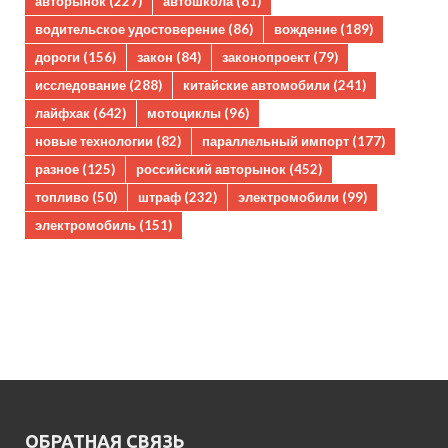
авторынок
(227)
автошкола
(81)
водительское удостоверение
(86)
вождение
(189)
дороги
(156)
закон
(84)
законопроект
(79)
исследование
(288)
китайские автомобили
(241)
лайфхак
(642)
мотоциклы
(96)
новые технологии
(82)
параллельный импорт
(177)
разное
(125)
российский авторынок
(452)
топливо
(50)
штраф
(232)
электромобили
(99)
электромобиль
(151)
ОБРАТНАЯ СВЯЗЬ