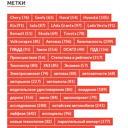
МЕТКИ
Chery
(76)
Geely
(63)
Haval
(54)
Hyundai
(105)
Kia
(91)
lada
(87)
LAda Granta
(97)
Lada Vesta
(91)
Renault
(51)
Skoda
(69)
Toyota
(78)
Volkswagen
(85)
Автоваз
(706)
Безопасность
(209)
ГИБДД
(91)
Закон
(556)
ОСАГО
(49)
ПДД
(136)
Происшествия
(56)
Статистика и рейтинги
(317)
Техосмотр
(80)
УАЗ
(85)
Экзамен
(57)
Электросамокат
(74)
автоваз
(88)
автозапчасти
(68)
авторынок
(227)
автошкола
(81)
водительское удостоверение
(86)
вождение
(189)
дороги
(156)
закон
(84)
законопроект
(79)
исследование
(288)
китайские автомобили
(241)
лайфхак
(642)
мотоциклы
(96)
новые технологии
(82)
параллельный импорт
(177)