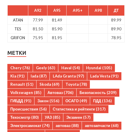
A92
A95
A95+
A98
ДТ
ATAN
77.99
81.49
89.99
TES
81.50
85.90
89.90
GRIFON
75.95
81.95
78.95
МЕТКИ
Chery
(76)
Geely
(63)
Haval
(54)
Hyundai
(105)
Kia
(91)
lada
(87)
LAda Granta
(97)
Lada Vesta
(91)
Renault
(51)
Skoda
(69)
Toyota
(78)
Volkswagen
(85)
Автоваз
(706)
Безопасность
(209)
ГИБДД
(91)
Закон
(556)
ОСАГО
(49)
ПДД
(136)
Происшествия
(56)
Статистика и рейтинги
(317)
Техосмотр
(80)
УАЗ
(85)
Экзамен
(57)
Электросамокат
(74)
автоваз
(88)
автозапчасти
(68)