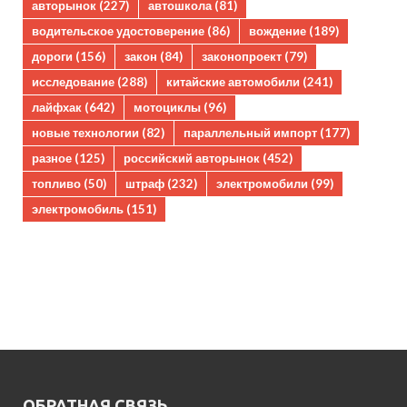
авторынок
(227)
автошкола
(81)
водительское удостоверение
(86)
вождение
(189)
дороги
(156)
закон
(84)
законопроект
(79)
исследование
(288)
китайские автомобили
(241)
лайфхак
(642)
мотоциклы
(96)
новые технологии
(82)
параллельный импорт
(177)
разное
(125)
российский авторынок
(452)
топливо
(50)
штраф
(232)
электромобили
(99)
электромобиль
(151)
ОБРАТНАЯ СВЯЗЬ