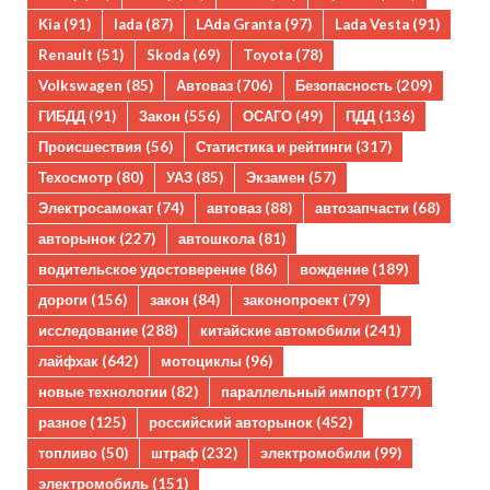
Kia
(91)
lada
(87)
LAda Granta
(97)
Lada Vesta
(91)
Renault
(51)
Skoda
(69)
Toyota
(78)
Volkswagen
(85)
Автоваз
(706)
Безопасность
(209)
ГИБДД
(91)
Закон
(556)
ОСАГО
(49)
ПДД
(136)
Происшествия
(56)
Статистика и рейтинги
(317)
Техосмотр
(80)
УАЗ
(85)
Экзамен
(57)
Электросамокат
(74)
автоваз
(88)
автозапчасти
(68)
авторынок
(227)
автошкола
(81)
водительское удостоверение
(86)
вождение
(189)
дороги
(156)
закон
(84)
законопроект
(79)
исследование
(288)
китайские автомобили
(241)
лайфхак
(642)
мотоциклы
(96)
новые технологии
(82)
параллельный импорт
(177)
разное
(125)
российский авторынок
(452)
топливо
(50)
штраф
(232)
электромобили
(99)
электромобиль
(151)