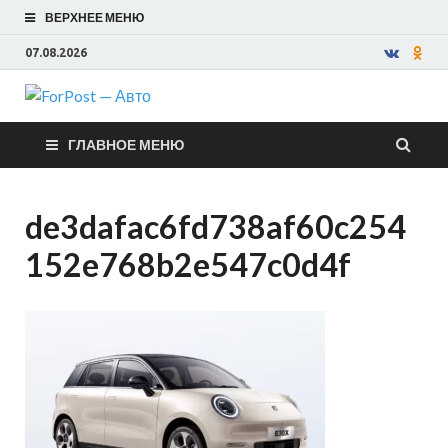
ВЕРХНЕЕ МЕНЮ
07.08.2026
ForPost —
ГЛАВНОЕ МЕНЮ
Авто
de3dafac6fd738af60c254
152e768b2e547c0d4f