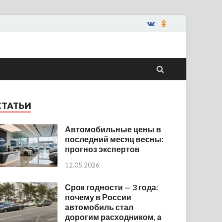
СТАТЬИ
Автомобильные цены в
последний месяц весны:
прогноз экспертов
12.05.2026
Срок годности — 3 года:
почему в России
автомобиль стал
дорогим расходником, а