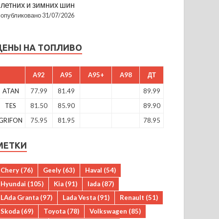
летних и зимних шин
опубликовано 31/07/2026
ЦЕНЫ НА ТОПЛИВО
A92
A95
A95+
A98
ДТ
ATAN
77.99
81.49
89.99
TES
81.50
85.90
89.90
GRIFON
75.95
81.95
78.95
МЕТКИ
Chery
(76)
Geely
(63)
Haval
(54)
Hyundai
(105)
Kia
(91)
lada
(87)
LAda Granta
(97)
Lada Vesta
(91)
Renault
(51)
Skoda
(69)
Toyota
(78)
Volkswagen
(85)