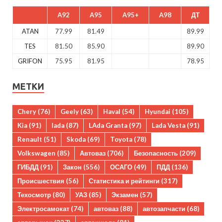
A92
A95
A95+
A98
ДТ
ATAN
77.99
81.49
89.99
TES
81.50
85.90
89.90
GRIFON
75.95
81.95
78.95
МЕТКИ
Chery
(76)
Geely
(63)
Haval
(54)
Hyundai
(105)
Kia
(91)
lada
(87)
LAda Granta
(97)
Lada Vesta
(91)
Renault
(51)
Skoda
(69)
Toyota
(78)
Volkswagen
(85)
Автоваз
(706)
Безопасность
(209)
ГИБДД
(91)
Закон
(556)
ОСАГО
(49)
ПДД
(136)
Происшествия
(56)
Статистика и рейтинги
(317)
Техосмотр
(80)
УАЗ
(85)
Экзамен
(57)
Электросамокат
(74)
автоваз
(88)
автозапчасти
(68)