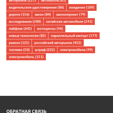
авторынок
(227)
автошкола
(81)
водительское удостоверение
(86)
вождение
(189)
дороги
(156)
закон
(84)
законопроект
(79)
исследование
(288)
китайские автомобили
(241)
лайфхак
(642)
мотоциклы
(96)
новые технологии
(82)
параллельный импорт
(177)
разное
(125)
российский авторынок
(452)
топливо
(50)
штраф
(232)
электромобили
(99)
электромобиль
(151)
ОБРАТНАЯ СВЯЗЬ