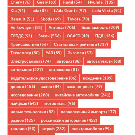
Chery
(76)
Geely
(63)
Haval
(54)
Hyundai
(105)
Kia
(91)
lada
(87)
LAda Granta
(97)
Lada Vesta
(91)
Renault
(51)
Skoda
(69)
Toyota
(78)
Volkswagen
(85)
Автоваз
(706)
Безопасность
(209)
ГИБДД
(91)
Закон
(556)
ОСАГО
(49)
ПДД
(136)
Происшествия
(56)
Статистика и рейтинги
(317)
Техосмотр
(80)
УАЗ
(85)
Экзамен
(57)
Электросамокат
(74)
автоваз
(88)
автозапчасти
(68)
авторынок
(227)
автошкола
(81)
водительское удостоверение
(86)
вождение
(189)
дороги
(156)
закон
(84)
законопроект
(79)
исследование
(288)
китайские автомобили
(241)
лайфхак
(642)
мотоциклы
(96)
новые технологии
(82)
параллельный импорт
(177)
разное
(125)
российский авторынок
(452)
топливо
(50)
штраф
(232)
электромобили
(99)